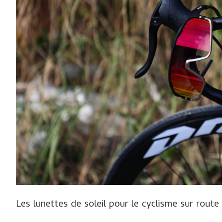
le
cyclisme
sur
route
sont-
elles
vraiment
utiles
?
Les lunettes de soleil pour le cyclisme sur route