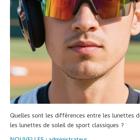
haut
de
gamme
et
les
lunettes
de
soleil
de
sport
classiques ?
Quelles sont les différences entre les lunettes 
les lunettes de soleil de sport classiques ?