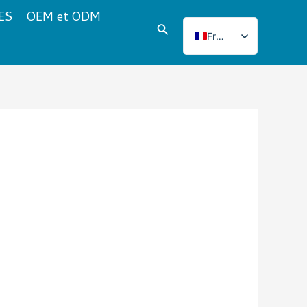
ES
OEM et ODM
Rechercher
French
English
Italian
Japanese
Korean
Norwegian
Spanish
Portuguese
Russian
German
Turkish
Polish