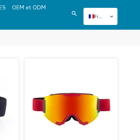
ES
OEM et ODM
Rechercher
French
English
Italian
Japanese
Korean
Norwegian
Spanish
Portuguese
Russian
German
Turkish
Polish