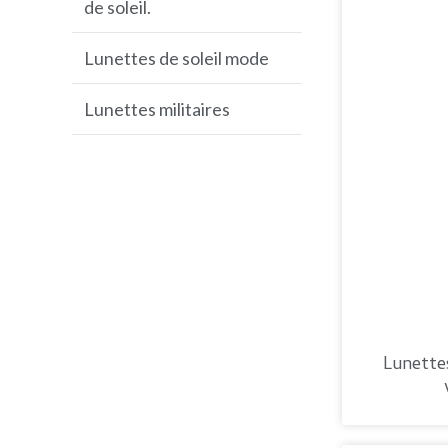
de soleil.
Lunettes de soleil de
baseball
Lunettes de soleil mode
Lunettes de soleil VTT
Lunettes militaires
Lunettes de soleil de golf
Lunettes