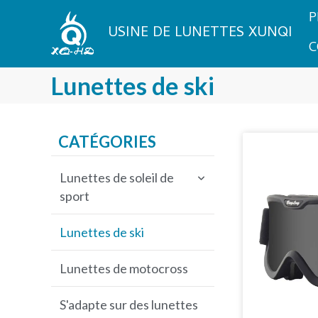
Aller
P
au
USINE DE LUNETTES XUNQI
contenu
C
Lunettes de ski
CATÉGORIES
Lunettes de soleil de
sport
Lunettes de soleil de
Lunettes de ski
cyclisme
Lunettes de motocross
Lunettes de soleil de
pêche
S'adapte sur des lunettes