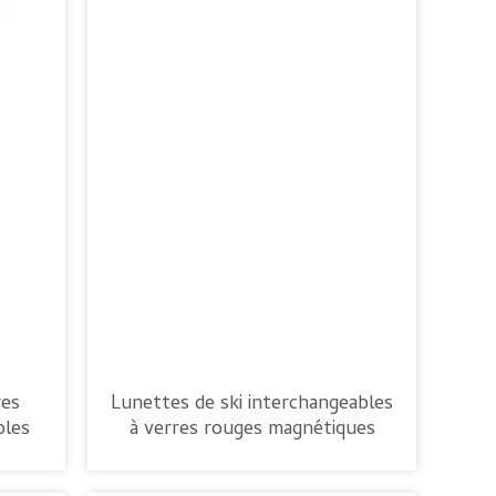
Romanian
res
Lunettes de ski interchangeables
bles
à verres rouges magnétiques