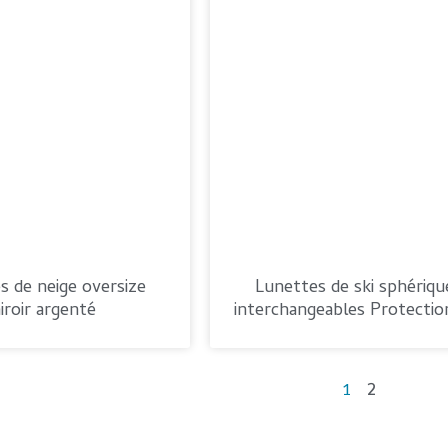
s de neige oversize
Lunettes de ski sphériqu
iroir argenté
interchangeables Protecti
2
1