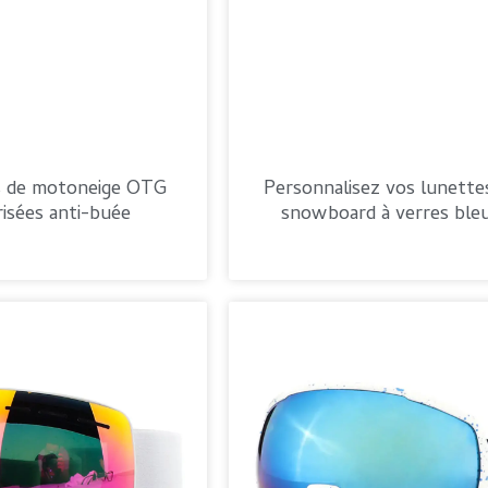
s de motoneige OTG
Personnalisez vos lunette
risées anti-buée
snowboard à verres ble