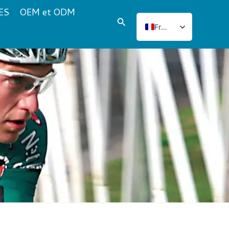
ES
OEM et ODM
Rechercher
French
English
Italian
Japanese
Korean
Norwegian
Spanish
Portuguese
Russian
German
Turkish
Polish