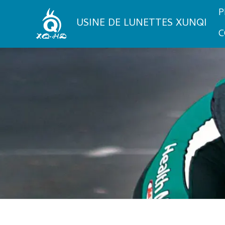
Aller
P
au
USINE DE LUNETTES XUNQI
contenu
C