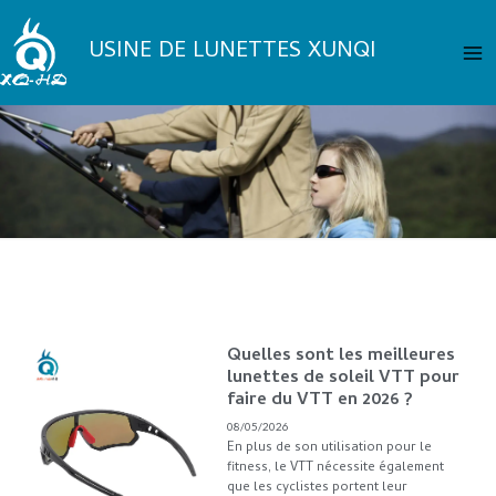
Aller
Me
au
USINE DE LUNETTES XUNQI
pri
contenu
Page
Page
Page
Page
Quelles sont les meilleures
Page
lunettes de soleil VTT pour
faire du VTT en 2026 ?
08/05/2026
En plus de son utilisation pour le
fitness, le VTT nécessite également
que les cyclistes portent leur