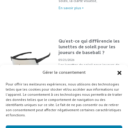
soleil, la clarté visuelle,
En savoir plus »
Qu'est-ce qui différencie les
lunettes de soleil pour les
joueurs de baseball ?
05/21/2026
Les lunettes de soleil pour joueurs de
baseball sont plus qu'un simple
Gérer le consentement
accessoire de mode : elles sont
essentielles à la performance et à la
Pour offrir les meilleures expériences, nous utilisons des technologies
protection des yeux. Les joueurs sont
telles que les cookies pour stocker et/ou accéder aux informations sur
souvent confrontés à un fort
l'appareil. Le consentement à ces technologies nous permettra de traiter
ensoleillement et aux reflets du stade.
des données telles que le comportement de navigation ou des
En savoir plus »
identifiants uniques sur ce site. Le fait de ne pas consentir ou de retirer
son consentement peut affecter négativement certaines caractéristiques
et fonctions.