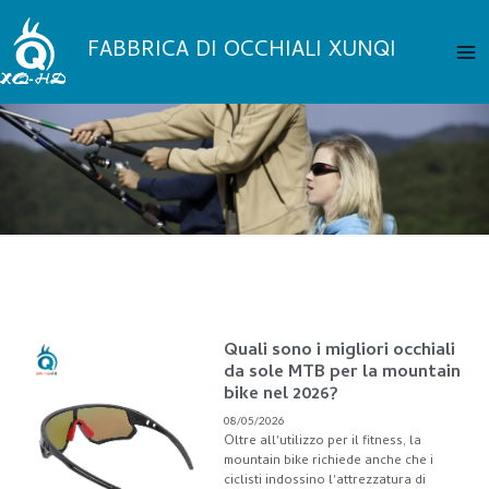
Vai
Me
al
FABBRICA DI OCCHIALI XUNQI
pri
contenuto
Pagina
Pagina
Pagina
Pagina
Quali sono i migliori occhiali
Pagina
da sole MTB per la mountain
bike nel 2026?
08/05/2026
Oltre all'utilizzo per il fitness, la
mountain bike richiede anche che i
ciclisti indossino l'attrezzatura di