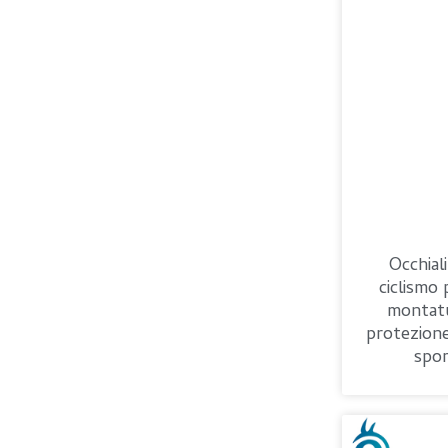
Occhiali
ciclismo
montatu
protezion
spor