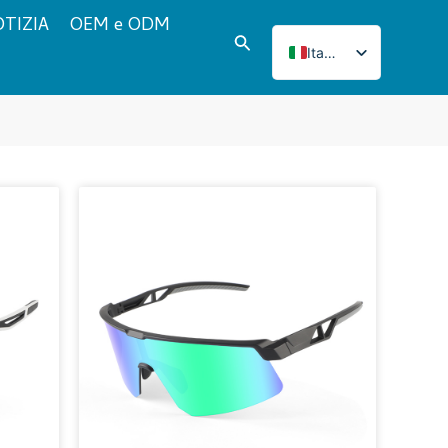
TIZIA
OEM e ODM
Cerca
Italian
English
French
Japanese
Korean
Norwegian
Spanish
Portuguese
Russian
German
Turkish
Polish