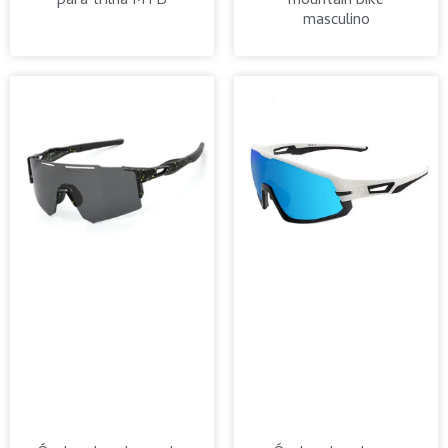
para trilha MTB
mountain bike
masculino