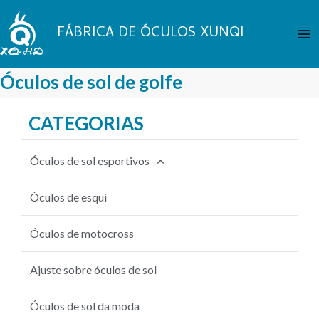
Pular
Me
para
FÁBRICA DE ÓCULOS XUNQI
Pri
o
conteúdo
Óculos de sol de golfe
CATEGORIAS
Óculos de sol esportivos
Óculos de sol para ciclismo
Óculos de esqui
Óculos de pesca
Óculos de motocross
Óculos de sol de beisebol
Ajuste sobre óculos de sol
Óculos de sol para BTT
Óculos de sol da moda