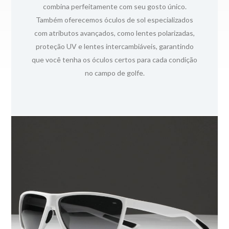
instalações de produção de última geração estão
combina perfeitamente com seu gosto único.
totalmente equipadas para fornecer produtos de alta
Também oferecemos óculos de sol especializados
qualidade que atendem exatamente às suas
com atributos avançados, como lentes polarizadas,
especificações. Isso significa que você pode contar
proteção UV e lentes intercambiáveis, garantindo
conosco para produzir óculos de sol que combinam
que você tenha os óculos certos para cada condição
durabilidade, desempenho e apelo estético.
no campo de golfe.