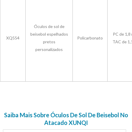
Óculos de sol de
beisebol espelhados
PC de 1,8
XQ554
Policarbonato
pretos
TAC de 1,
personalizados
Saiba Mais Sobre Óculos De Sol De Beisebol No
Atacado XUNQI