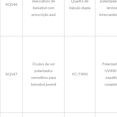
masculinos de
Quadro de
polarizada
XQ546
beisebol com
injeção dupla
lente
prescrição azul
intercambi
Óculos de sol
Polarizad
polarizados
UV400
XQ547
PC/TR90
vermelhos para
espelh
beisebol juvenil
comple