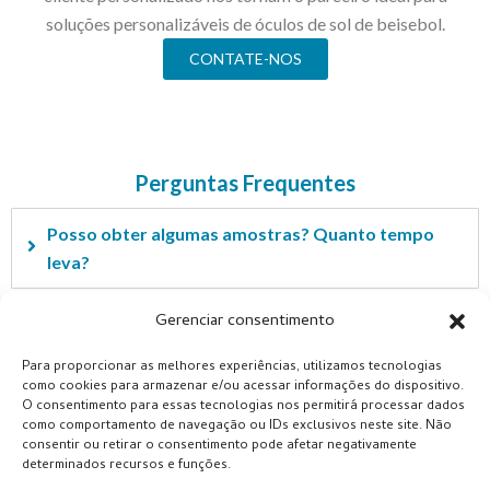
soluções personalizáveis ​​de óculos de sol de beisebol.
CONTATE-NOS
Perguntas Frequentes
Posso obter algumas amostras? Quanto tempo
leva?
Gerenciar consentimento
O pedido do logotipo desses produtos é possível?
Para proporcionar as melhores experiências, utilizamos tecnologias
como cookies para armazenar e/ou acessar informações do dispositivo.
Tenho minha própria ideia para os produtos. Você
O consentimento para essas tecnologias nos permitirá processar dados
pode ajudar a desenvolvê-lo?
como comportamento de navegação ou IDs exclusivos neste site. Não
consentir ou retirar o consentimento pode afetar negativamente
determinados recursos e funções.
Qual é o prazo de pagamento?