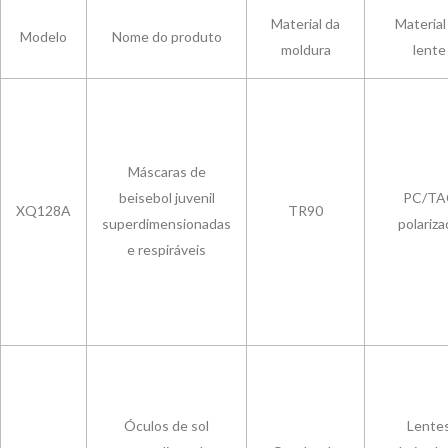
Material da
Material
Modelo
Nome do produto
moldura
lente
Máscaras de
beisebol juvenil
PC/TA
XQ128A
TR90
superdimensionadas
polariza
e respiráveis
Óculos de sol
Lente