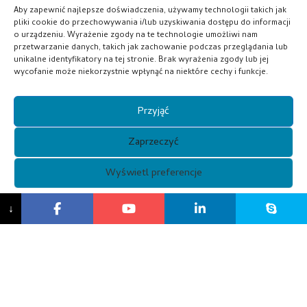
Aby zapewnić najlepsze doświadczenia, używamy technologii takich jak
pliki cookie do przechowywania i/lub uzyskiwania dostępu do informacji
Mam własny pomysł na produkty. Czy możesz
o urządzeniu. Wyrażenie zgody na te technologie umożliwi nam
pomóc go rozwinąć?
przetwarzanie danych, takich jak zachowanie podczas przeglądania lub
unikalne identyfikatory na tej stronie. Brak wyrażenia zgody lub jej
wycofanie może niekorzystnie wpłynąć na niektóre cechy i funkcje.
Jaki jest termin płatności?
Przyjąć
Zaprzeczyć
Wyświetl preferencje
{tytuł}
↓