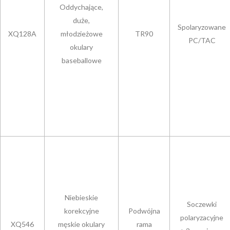
Oddychające,
duże,
Spolaryzowane
XQ128A
młodzieżowe
TR90
PC/TAC
okulary
baseballowe
Niebieskie
Soczewki
korekcyjne
Podwójna
polaryzacyjne
XQ546
męskie okulary
rama