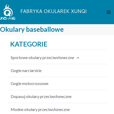
Przejdź
Me
do
FABRYKA OKULAREK XUNQI
gł
treści
Okulary baseballowe
KATEGORIE
Sportowe okulary przeciwsłoneczne
Okulary przeciwsłoneczne na rower
Gogle narciarskie
Okulary przeciwsłoneczne wędkarskie
Gogle motocrossowe
Okulary baseballowe
Dopasuj okulary przeciwsłoneczne
Okulary przeciwsłoneczne MTB
Modne okulary przeciwsłoneczne