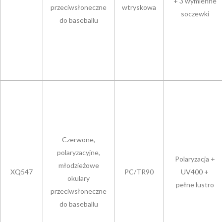
+ 3 wymienne
przeciwsłoneczne
wtryskowa
soczewki
do baseballu
Czerwone,
polaryzacyjne,
Polaryzacja +
młodzieżowe
XQ547
PC/TR90
UV400 +
okulary
pełne lustro
przeciwsłoneczne
do baseballu