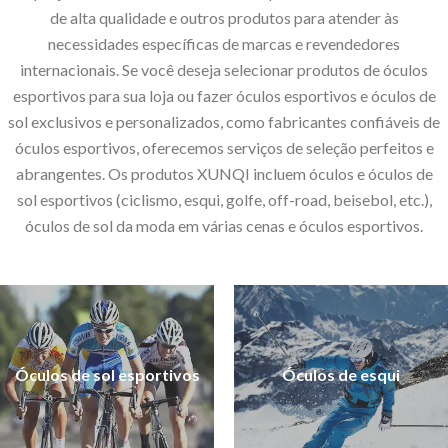
de alta qualidade e outros produtos para atender às
necessidades específicas de marcas e revendedores
internacionais. Se você deseja selecionar produtos de óculos
esportivos para sua loja ou fazer óculos esportivos e óculos de
sol exclusivos e personalizados, como fabricantes confiáveis ​​de
óculos esportivos, oferecemos serviços de seleção perfeitos e
abrangentes. Os produtos XUNQI incluem óculos e óculos de
sol esportivos (ciclismo, esqui, golfe, off-road, beisebol, etc.),
óculos de sol da moda em várias cenas e óculos esportivos.
Óculos de sol esportivos
Óculos de sol esportivos
Óculos de esqui
Óculos de esqui
Mais
Mais