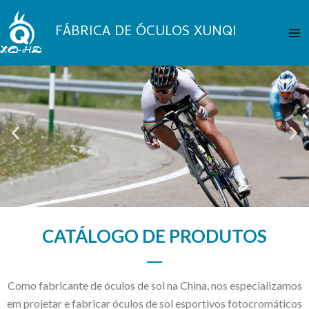
Pular
Me
para
FÁBRICA DE ÓCULOS XUNQI
Pri
o
conteúdo
ÓCULOS DE
SOL CHINA
CATÁLOGO DE PRODUTOS
FABRICANTE
DESDE
2005
Mais
Como fabricante de óculos de sol na China, nos especializamos
em projetar e fabricar óculos de sol esportivos fotocromáticos