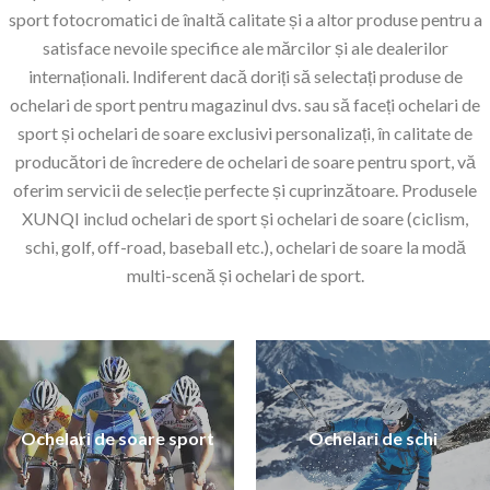
sport fotocromatici de înaltă calitate și a altor produse pentru a
satisface nevoile specifice ale mărcilor și ale dealerilor
internaționali. Indiferent dacă doriți să selectați produse de
ochelari de sport pentru magazinul dvs. sau să faceți ochelari de
sport și ochelari de soare exclusivi personalizați, în calitate de
producători de încredere de ochelari de soare pentru sport, vă
oferim servicii de selecție perfecte și cuprinzătoare. Produsele
XUNQI includ ochelari de sport și ochelari de soare (ciclism,
schi, golf, off-road, baseball etc.), ochelari de soare la modă
multi-scenă și ochelari de sport.
Ochelari de soare sport
Ochelari de soare sport
Ochelari de schi
Ochelari de schi