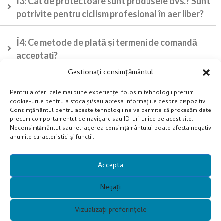
Î3: Cât de protectoare sunt produsele dvs.? Sunt
potrivite pentru ciclism profesional în aer liber?
Î4: Ce metode de plată și termeni de comandă
acceptați?
Gestionați consimțământul
Î5: Cât de confortabili sunt ochelarii de soare de
Pentru a oferi cele mai bune experiențe, folosim tehnologii precum
purtat? Vor rămâne stabili în timpul călătoriilor
cookie-urile pentru a stoca și/sau accesa informațiile despre dispozitiv.
lungi?
Consimțământul pentru aceste tehnologii ne va permite să procesăm date
precum comportamentul de navigare sau ID-uri unice pe acest site.
Neconsimțământul sau retragerea consimțământului poate afecta negativ
anumite caracteristici și funcții.
Accepta
Negați
Vizualizați preferințele