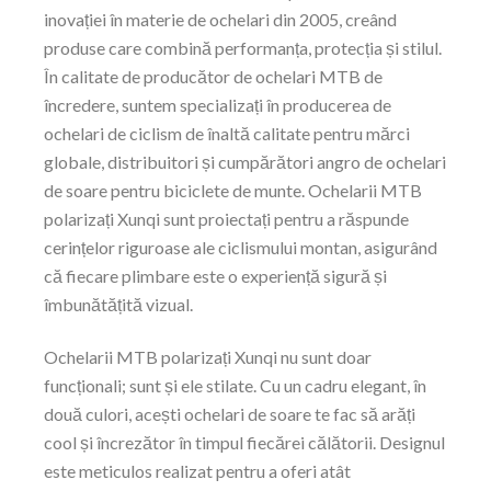
inovației în materie de ochelari din 2005, creând
produse care combină performanța, protecția și stilul.
În calitate de producător de ochelari MTB de
încredere, suntem specializați în producerea de
ochelari de ciclism de înaltă calitate pentru mărci
globale, distribuitori și cumpărători angro de ochelari
de soare pentru biciclete de munte. Ochelarii MTB
polarizați Xunqi sunt proiectați pentru a răspunde
cerințelor riguroase ale ciclismului montan, asigurând
că fiecare plimbare este o experiență sigură și
îmbunătățită vizual.
Ochelarii MTB polarizați Xunqi nu sunt doar
funcționali; sunt și ele stilate. Cu un cadru elegant, în
două culori, acești ochelari de soare te fac să arăți
cool și încrezător în timpul fiecărei călătorii. Designul
este meticulos realizat pentru a oferi atât