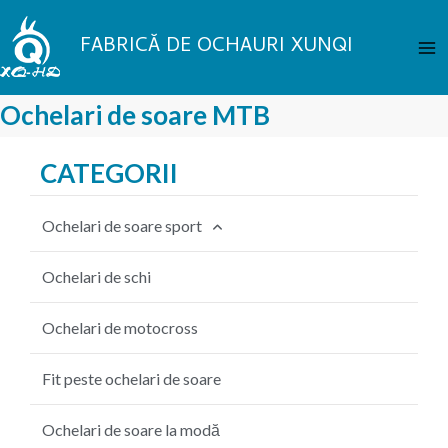
Treci
Me
la
FABRICĂ DE OCHAURI XUNQI
pri
conținut
Ochelari de soare MTB
CATEGORII
Ochelari de soare sport
Ochelari de soare pentru ciclism
Ochelari de schi
Ochelari de soare de pescuit
Ochelari de motocross
Ochelari de soare pentru baseball
Fit peste ochelari de soare
Ochelari de soare MTB
Ochelari de soare la modă