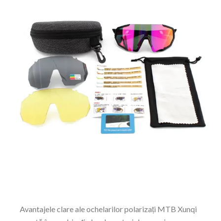
Avantajele clare ale ochelarilor polarizați MTB Xunqi