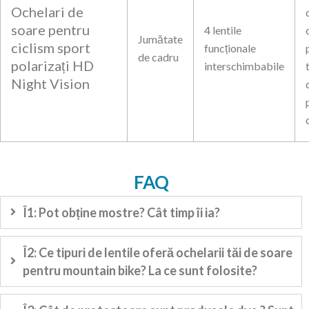
Ochelari de
soare pentru
4 lentile
Jumătate
ciclism sport
funcționale
de cadru
polarizați HD
interschimbabile
Night Vision
FAQ
Î1: Pot obține mostre? Cât timp îi ia?
Î2: Ce tipuri de lentile oferă ochelarii tăi de soare
pentru mountain bike? La ce sunt folosite?