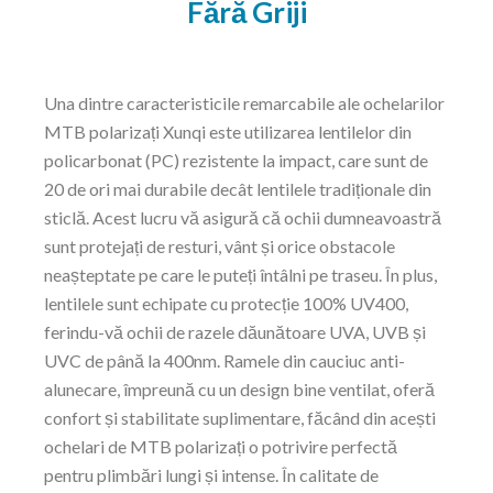
Fără Griji
Una dintre caracteristicile remarcabile ale ochelarilor
MTB polarizați Xunqi este utilizarea lentilelor din
policarbonat (PC) rezistente la impact, care sunt de
20 de ori mai durabile decât lentilele tradiționale din
sticlă. Acest lucru vă asigură că ochii dumneavoastră
sunt protejați de resturi, vânt și orice obstacole
neașteptate pe care le puteți întâlni pe traseu. În plus,
lentilele sunt echipate cu protecție 100% UV400,
ferindu-vă ochii de razele dăunătoare UVA, UVB și
UVC de până la 400nm. Ramele din cauciuc anti-
alunecare, împreună cu un design bine ventilat, oferă
confort și stabilitate suplimentare, făcând din acești
ochelari de MTB polarizați o potrivire perfectă
pentru plimbări lungi și intense. În calitate de