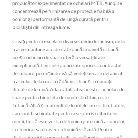
producător experimentat de ochelari MTB, Xunqi se
concentrează pe furnizarea de protecție fiabilă a
ochilor și performanță de lungă durată pentru
bicicliștii din întreaga lume.
Creați pentru a excela în diverse medii de ciclism, de la
trasee montane accidentate până la navetă urbană,
acești ochelari de soare oferă o versatilitate
excepțională. Lentilele polarizate sporesc contrastul
de culoare, permițându-vă să vedeți fiecare detaliu al
traseului, de la roci la rădăcini, chiar și în condiții
dificile de lumină. Adaptabilitatea acestor ochelari de
soare pentru bicicleta de munte din China este
îmbunătățită și mai mult de lentilele interschimbabile,
care pot fi schimbate pentru a se potrivi diferitelor
medii, fie că este vorba de lumina puternică a soarelui,
cer înnorat sau trasee cu lumină scăzută. Pentru
distribuitorii și comercianții cu amănuntul care caută