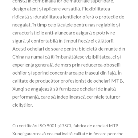
constă în combinația lor de materiale superioare,
design atent și aplicare versatilă. Flexibilitatea
ridicată și durabilitatea lentilelor oferă o protecție de
neegalat, în timp ce plăcuțele pentru nas reglabile și
caracteristicile anti-alunecare asigură o potrivire
sigură și confortabilă în timpul fiecărei călătorii.
Acești ochelari de soare pentru bicicletă de munte din
China nu numai că îți îmbunătățesc vizibilitatea, ci și
experiența generală de mers prin reducerea oboselii
ochilor și sporind concentrarea pe traseul din față. În
calitate de producător profesionist de ochelari MTB,
Xunqi se angajează să furnizeze ochelari de înaltă
performanță, care să îndeplinească cerințele tuturor
cicliștilor.
Cu certificări ISO 9001 și BSCI, fabrica de ochelari MTB
Xunqi garantează cea mai înaltă calitate în fiecare pereche