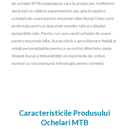
de ochelari MTB polarizați pe care le producem. Indiferent
dacă ești un călăreț experimentat sau abia începător,
ochelarii de soare pentru mountain bike Xunqi China sunt
proiectați pentru a răspunde nevoilor tale și a depăși
așteptările tale. Pentru cei care caută ochelari de soare
pentru mountain bike, Xunqi oferă o aprovizionare fiabilă și
soluții personalizabile pentru a se potrivi diferitelor piețe.
Alegeți Xunqi și îmbunătățiți-vă experiența de ciclism
montan cu cea mai bună tehnologie pentru ochelari.
Caracteristicile Produsului
Ochelari MTB