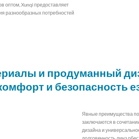
в оптом, Xunqi предоставляет
ия разнообразных потребностей
риалы и продуманный диз
комфорт и безопасность 
Явные преимущества по
заключаются в сочетани
дизайна и универсально
долговечность линз обе