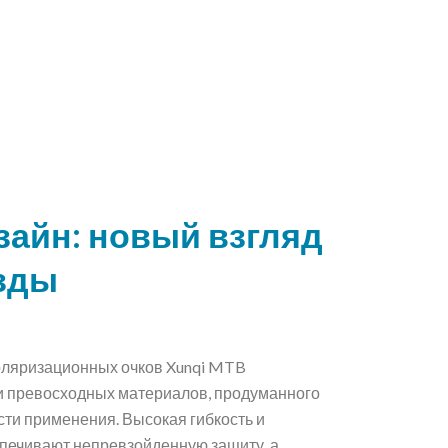
айн: новый взгляд
езды
ляризационных очков Xunqi MTB
и превосходных материалов, продуманного
сти применения. Высокая гибкость и
спечивают непревзойденную защиту, а