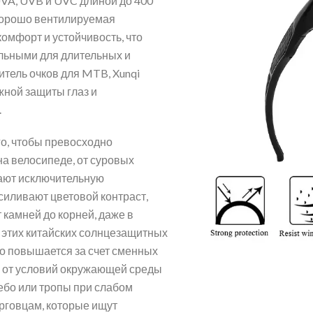
VA, UVB и UVC длиной до 400
хорошо вентилируемая
омфорт и устойчивость, что
льными для длительных и
тель очков для MTB, Xunqi
ной защиты глаз и
.
го, чтобы превосходно
на велосипеде, от суровых
вают исключительную
иливают цветовой контраст,
 камней до корней, даже в
 этих китайских солнцезащитных
о повышается за счет сменных
и от условий окружающей среды
небо или тропы при слабом
рговцам, которые ищут