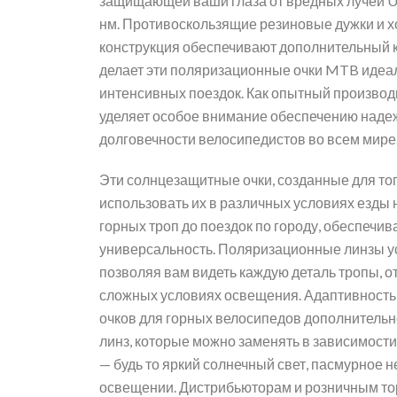
защищающей ваши глаза от вредных лучей U
нм. Противоскользящие резиновые дужки и 
конструкция обеспечивают дополнительный к
делает эти поляризационные очки MTB идеа
интенсивных поездок. Как опытный производи
уделяет особое внимание обеспечению надеж
долговечности велосипедистов во всем мире
Эти солнцезащитные очки, созданные для то
использовать их в различных условиях езды 
горных троп до поездок по городу, обеспечи
универсальность. Поляризационные линзы ус
позволяя вам видеть каждую деталь тропы, от
сложных условиях освещения. Адаптивность
очков для горных велосипедов дополнительн
линз, которые можно заменять в зависимост
— будь то яркий солнечный свет, пасмурное 
освещении. Дистрибьюторам и розничным то