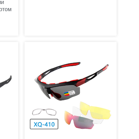
ми
ртом