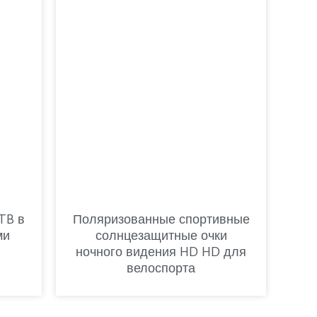
TB в
Поляризованные спортивные
ми
солнцезащитные очки
ночного видения HD HD для
велоспорта