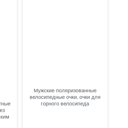
Romanian
Мужские поляризованные
велосипедные очки, очки для
тные
горного велосипеда
ез
ским