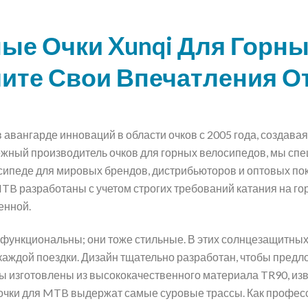
ые Очки Xunqi Для Горны
ите Свои Впечатления О
авангарде инноваций в области очков с 2005 года, создава
дежный производитель очков для горных велосипедов, мы сп
сипеде для мировых брендов, дистрибьюторов и оптовых по
B разработаны с учетом строгих требований катания на гор
енной.
функциональны; они тоже стильные. В этих солнцезащитных 
 каждой поездки. Дизайн тщательно разработан, чтобы предл
 изготовлены из высококачественного материала TR90, изве
 очки для MTB выдержат самые суровые трассы. Как профе