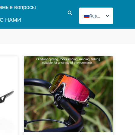
аемые вопросы
Поиск
Russian
 С НАМИ
English
Italian
French
Japanese
Korean
Norwegian
Spanish
Portuguese
German
Turkish
Polish