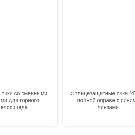
 очки со сменными
Солнцезащитные очки M
ами для горного
полной оправе с сини
велосипеда
линзами