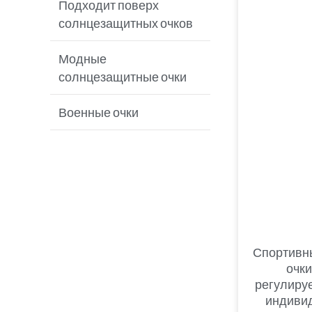
для рыбалки
Подходит поверх
солнцезащитных очков
Бейсбольные
солнцезащитные очки
Модные
солнцезащитные очки
Солнцезащитные очки
MTB
Военные очки
Солнцезащитные очки
для гольфа
Спортивн
очки
регулиру
индивид