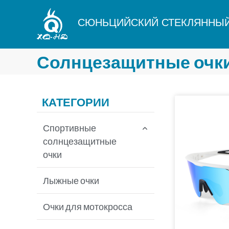
Перейти
к
СЮНЬЦИЙСКИЙ СТЕКЛЯННЫЙ
содержимому
Солнцезащитные очк
КАТЕГОРИИ
Спортивные
солнцезащитные
очки
Велосипедные
Лыжные очки
солнцезащитные очки
Очки для мотокросса
Солнцезащитные очки