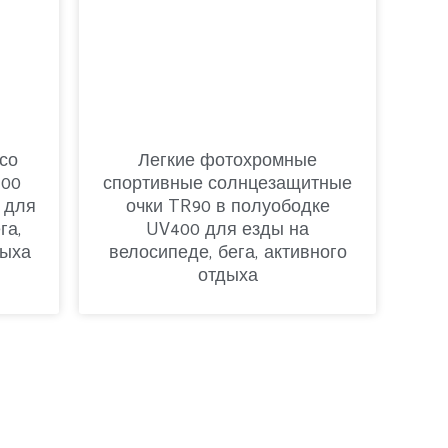
со
Легкие фотохромные
400
спортивные солнцезащитные
 для
очки TR90 в полуободке
га,
UV400 для езды на
дыха
велосипеде, бега, активного
отдыха