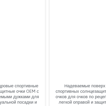
дровые спортивные
Надеваемые поверх
щитные очки OEM с
спортивных солнцезащи
емыми дужками для
очков для очков по рецеп
уальной посадки и
легкой оправой и защи