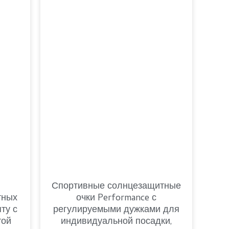
Romanian
Спортивные солнцезащитные
тных
очки Performance с
ту с
регулируемыми дужками для
той
индивидуальной посадки,