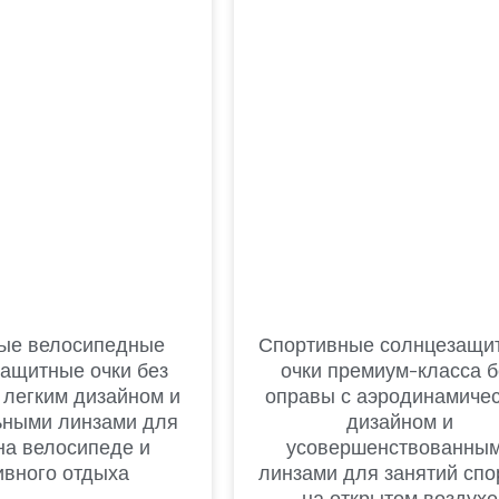
ые велосипедные
Спортивные солнцезащи
ащитные очки без
очки премиум-класса б
 легким дизайном и
оправы с аэродинамиче
ьными линзами для
дизайном и
на велосипеде и
усовершенствованны
ивного отдыха
линзами для занятий спо