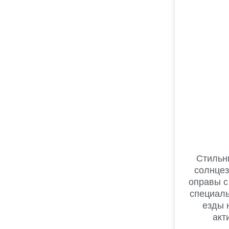
Стильн
солнцез
оправы с
специал
езды 
акт