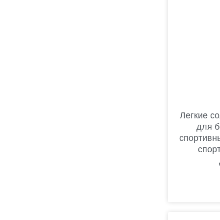
Легкие с
для б
спортивн
спор