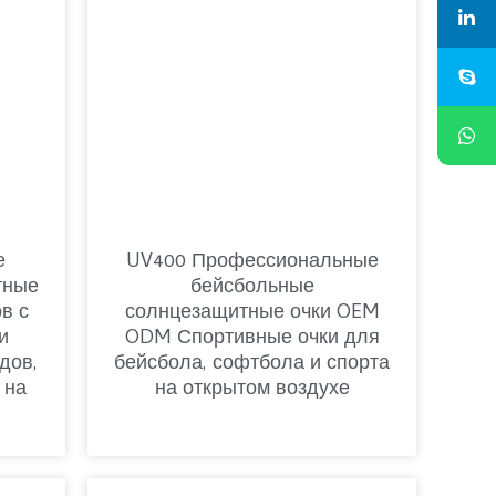
е
UV400 Профессиональные
тные
бейсбольные
в с
солнцезащитные очки OEM
и
ODM Спортивные очки для
дов,
бейсбола, софтбола и спорта
 на
на открытом воздухе