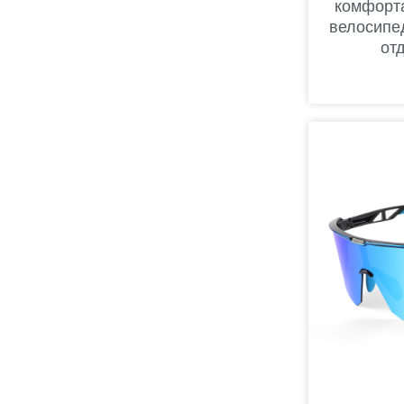
комфорта
велосипед
от