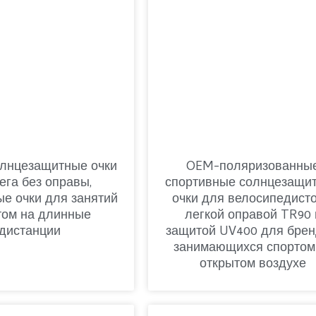
олнцезащитные очки
OEM-поляризованны
ега без оправы,
спортивные солнцезащи
ые очки для занятий
очки для велосипедисто
том на длинные
легкой оправой TR90 
дистанции
защитой UV400 для брен
занимающихся спортом
открытом воздухе