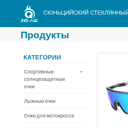
Перейти
к
СЮНЬЦИЙСКИЙ СТЕКЛЯННЫЙ
содержимому
Продукты
КАТЕГОРИИ
Спортивные
солнцезащитные
очки
Велосипедные
Лыжные очки
солнцезащитные очки
Очки для мотокросса
Солнцезащитные очки