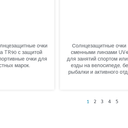
олнцезащитные очки
Солнцезащитные очки 
га TR90 с защитой
сменными линзами UV
портивные очки для
для занятий спортом или
стных марок.
езды на велосипеде, бе
рыбалки и активного от
2
3
4
5
1