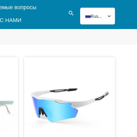
аемые вопросы
Поиск
Russian
 С НАМИ
English
Italian
French
Japanese
ца
аница
Korean
Norwegian
Spanish
Portuguese
German
Turkish
Polish