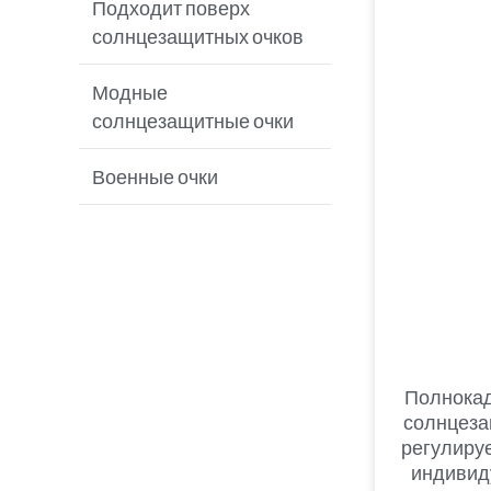
для рыбалки
Подходит поверх
солнцезащитных очков
Бейсбольные
солнцезащитные очки
Модные
солнцезащитные очки
Солнцезащитные очки
MTB
Военные очки
Солнцезащитные очки
для гольфа
Полнока
солнцеза
регулиру
индивид