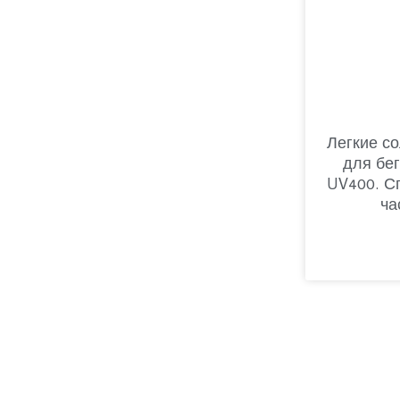
Легкие с
для бе
UV400. С
ча