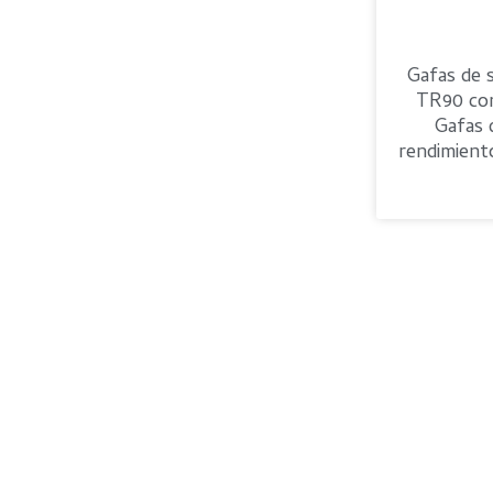
Gafas de s
TR90 co
Gafas 
rendimient