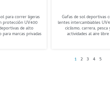
ol para correr ligeras
Gafas de sol deportivas 
n protección UV400
lentes intercambiables UV
deportivas de alto
ciclismo, carrera, pesca 
o para marcas privadas
actividades al aire libre
2
3
4
5
1