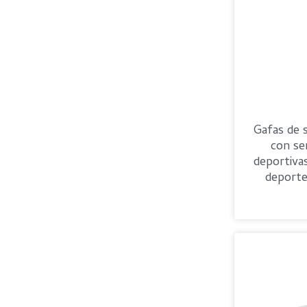
Gafas de s
con se
deportiva
deporte