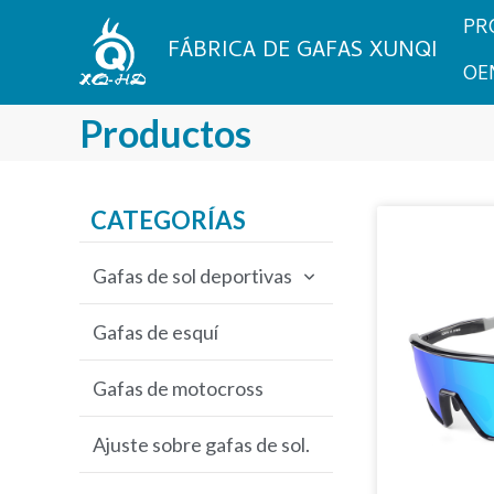
Saltar
PR
al
FÁBRICA DE GAFAS XUNQI
contenido
OE
Productos
CATEGORÍAS
Gafas de sol deportivas
Gafas de sol de ciclismo
Gafas de esquí
Gafas de sol de pesca
Gafas de motocross
gafas de sol de béisbol
Ajuste sobre gafas de sol.
Gafas de sol MTB