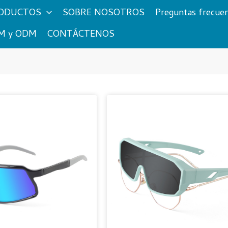
ODUCTOS
SOBRE NOSOTROS
Preguntas frecue
M y ODM
CONTÁCTENOS
Página
Página
Página
Pági
Página