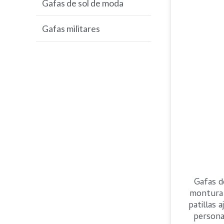
Gafas de sol de moda
gafas de sol de golf
Gafas militares
Gafas d
montura
patillas 
persona