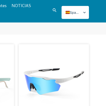
ntes
NOTICIAS
Buscar
Spanish
English
Italian
French
Japanese
na
Korean
Norwegian
Portuguese
Russian
German
Turkish
Polish