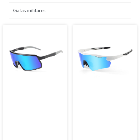
gafas de sol de golf
Gafas militares
Página
Página