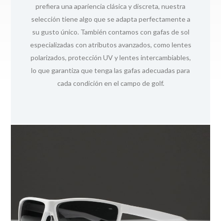
estilo personal. Nuestras instalaciones de producción
prefiera una apariencia clásica y discreta, nuestra
de última generación están totalmente equipadas
selección tiene algo que se adapta perfectamente a
para ofrecer productos de alta calidad que cumplan
su gusto único. También contamos con gafas de sol
con sus especificaciones exactas. Esto significa que
especializadas con atributos avanzados, como lentes
puede contar con nosotros para producir gafas de sol
polarizados, protección UV y lentes intercambiables,
que combinen durabilidad, rendimiento y atractivo
lo que garantiza que tenga las gafas adecuadas para
estético.
cada condición en el campo de golf.