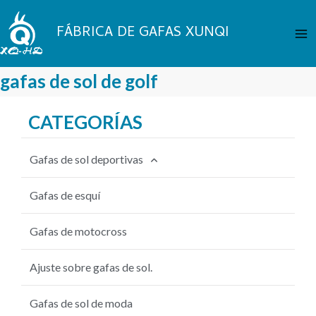
Saltar
Me
al
FÁBRICA DE GAFAS XUNQI
pri
contenido
gafas de sol de golf
CATEGORÍAS
Gafas de sol deportivas
Gafas de sol de ciclismo
Gafas de esquí
Gafas de sol de pesca
Gafas de motocross
gafas de sol de béisbol
Ajuste sobre gafas de sol.
Gafas de sol MTB
Gafas de sol de moda