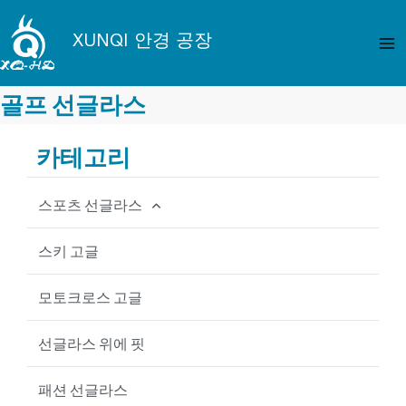
콘
메
텐
XUNQI 안경 공장
인
츠
로
메
건
골프 선글라스
뉴
너
뛰
카테고리
기
스포츠 선글라스
사이클링 선글라스
스키 고글
낚시 선글라스
모토크로스 고글
야구 선글라스
선글라스 위에 핏
MTB 선글라스
패션 선글라스