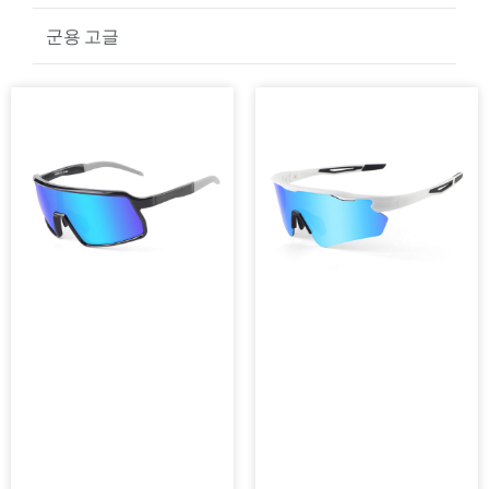
골프 선글라스
군용 고글
페
페
이
이
지
지