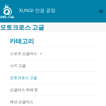
콘
메
텐
XUNQI 안경 공장
인
츠
로
메
건
모토크로스 고글
뉴
너
뛰
카테고리
기
스포츠 선글라스
사이클링 선글라스
스키 고글
낚시 선글라스
모토크로스 고글
야구 선글라스
선글라스 위에 핏
MTB 선글라스
패션 선글라스