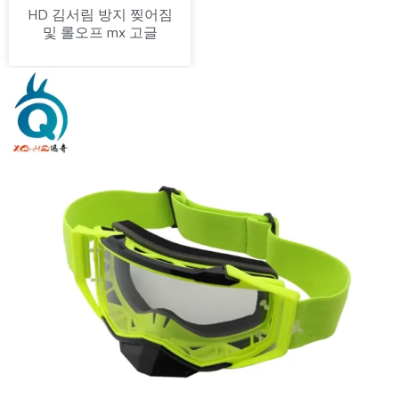
HD 김서림 방지 찢어짐
및 롤오프 mx 고글