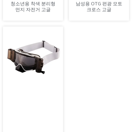
청소년용 착색 분리형
남성용 OTG 편광 모토
먼지 자전거 고글
크로스 고글