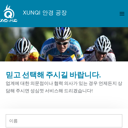
콘
메
텐
XUNQI 안경 공장
인
츠
로
메
건
뉴
너
뛰
기
믿고 선택해 주시길 바랍니다.
업계에 대한 의문점이나 협력 의사가 있는 경우 언제든지 상
담해 주시면 성심껏 서비스해 드리겠습니다!
이
름