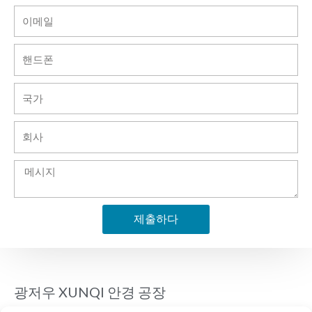
이
메
일
핸
드
폰
국
가
회
사
메
시
지
제출하다
A
l
t
광저우 XUNQI 안경 공장
e