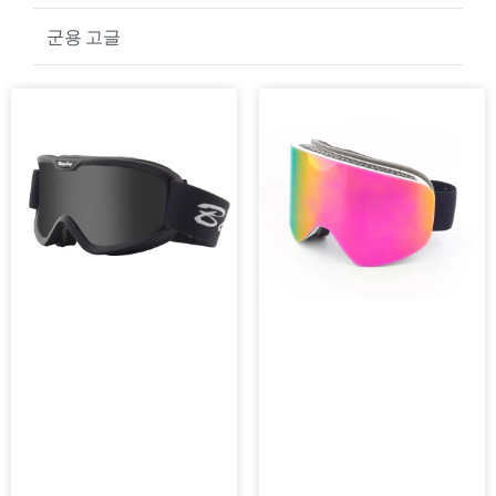
골프 선글라스
군용 고글
페
페
이
이
지
지