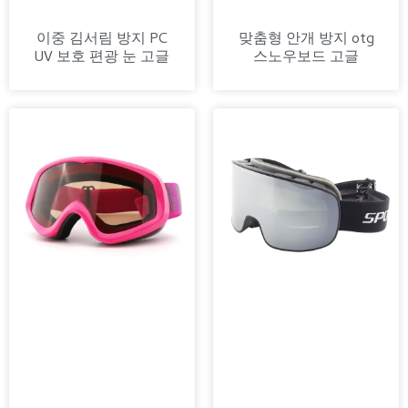
이중 김서림 방지 PC
맞춤형 안개 방지 otg
UV 보호 편광 눈 고글
스노우보드 고글