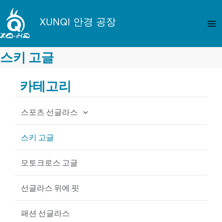
콘
메
텐
XUNQI 안경 공장
인
츠
로
메
건
스키 고글
뉴
너
뛰
카테고리
기
스포츠 선글라스
사이클링 선글라스
스키 고글
낚시 선글라스
모토크로스 고글
야구 선글라스
선글라스 위에 핏
MTB 선글라스
패션 선글라스