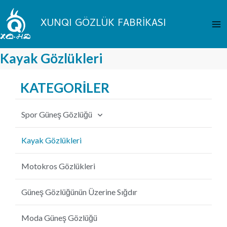
İçeriğe
An
atla
XUNQI GÖZLÜK FABRİKASI
Me
Kayak Gözlükleri
KATEGORİLER
Spor Güneş Gözlüğü
Bisiklet Güneş Gözlüğü
Kayak Gözlükleri
Balıkçılık Güneş Gözlüğü
Motokros Gözlükleri
Beyzbol Güneş Gözlüğü
Güneş Gözlüğünün Üzerine Sığdır
MTB Güneş Gözlüğü
Moda Güneş Gözlüğü