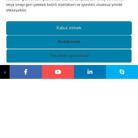
veya onayı geri çekmek belirli özellikleri ve işlevleri olumsuz yönde
etkileyebilir.
Kabul etmek
Reddetmek
Tercihleri ​​görüntüle
{başlık}
↓
XUNQI Özelleştirilmiş Kayak
Gözlükleri
XUNQI özelleştirilmiş kayak gözlükleri sizi korurken şık
olacak şekilde tasarlanmıştır. Özelleştirilmiş kayak
gözlüklerimiz, küçük yüzlere uyan ve gün boyu konfor
sağlayan, daha küçük, ergonomik tasarımlı bir çerçeveye