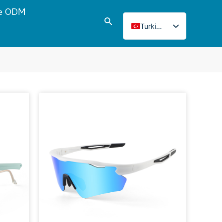
e ODM
Aramak
Turkish
English
Italian
French
Japanese
a
Korean
Norwegian
Spanish
Portuguese
Russian
German
Polish