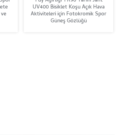
 Spor
Tüy Ağırlığı TR90 Yarım Jant
lete
UV400 Bisiklet Koşu Açık Hava
 ve
Aktiviteleri için Fotokromik Spor
Güneş Gözlüğü