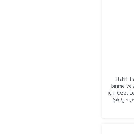
Hafif Ta
binme ve A
için Özel 
Şık Çerçe