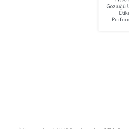
TR90 
Gözlüğü 
Etik
Perform