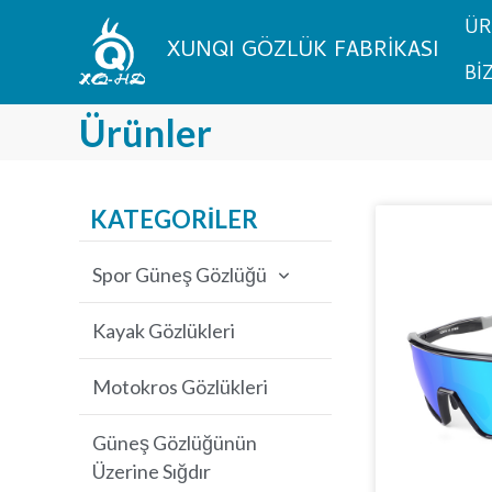
İçeriğe
ÜR
atla
XUNQI GÖZLÜK FABRİKASI
Bİ
Ürünler
KATEGORİLER
Spor Güneş Gözlüğü
Bisiklet Güneş Gözlüğü
Kayak Gözlükleri
Balıkçılık Güneş Gözlüğü
Motokros Gözlükleri
Beyzbol Güneş Gözlüğü
Güneş Gözlüğünün
Üzerine Sığdır
MTB Güneş Gözlüğü