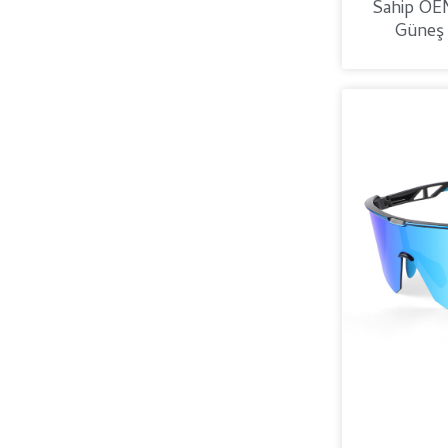
Sahip OE
Güneş