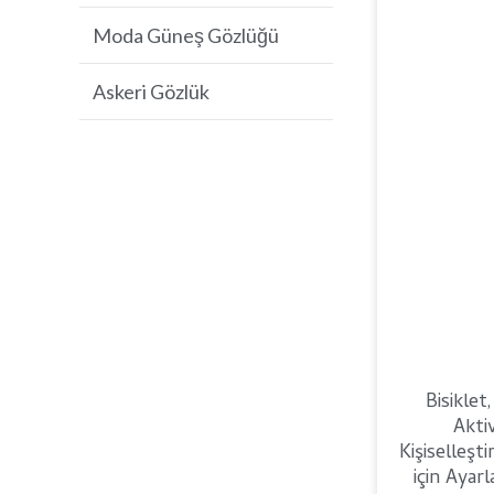
Moda Güneş Gözlüğü
Golf Güneş Gözlüğü
Askeri Gözlük
Bisiklet
Aktiv
Kişiselleşt
için Ayarl