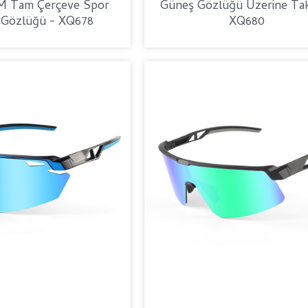
M Tam Çerçeve Spor
Güneş Gözlüğü Üzerine Takı
 Gözlüğü - XQ678
XQ680