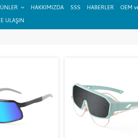
ÜNLER
HAKKIMIZDA
SSS
HABERLER
OEM v
ZE ULAŞIN
Sayfa
Sayfa
Sayfa
Sayf
Sayfa