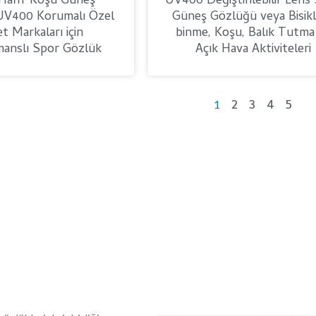
Hafif Koşu Güneş
UV400 Değiştirilebilir Lens
UV400 Korumalı Özel
Güneş Gözlüğü veya Bisik
et Markaları için
binme, Koşu, Balık Tutma
anslı Spor Gözlük
Açık Hava Aktiviteleri
2
3
4
5
1