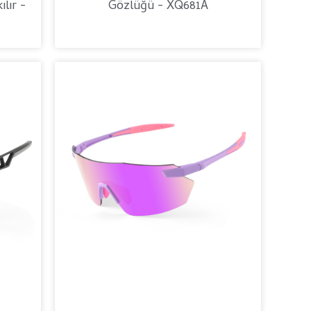
lır -
Gözlüğü - XQ681A