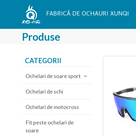
Treci
la
FABRICĂ DE OCHAURI XUNQI
conținut
Produse
CATEGORII
Ochelari de soare sport
Ochelari de soare pentru
Ochelari de schi
ciclism
Ochelari de motocross
Ochelari de soare de
pescuit
Fit peste ochelari de
soare
Ochelari de soare pentru