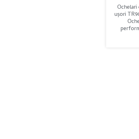
Ochelari 
ușori TR9
Oche
perform