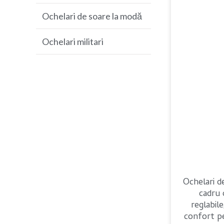
baseball
Ochelari de soare la modă
Ochelari de soare MTB
Ochelari militari
Ochelari de soare de golf
Ochelari 
cadru 
reglabile
confort pe