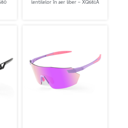
Q680
lentilelor în aer liber – XQ681A