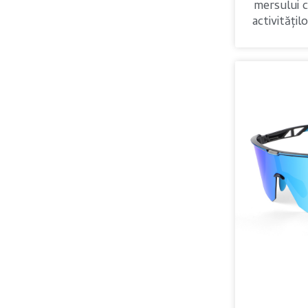
mersului cu
activitățil