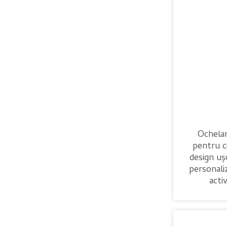
Ochelar
pentru c
design ușo
personali
activ