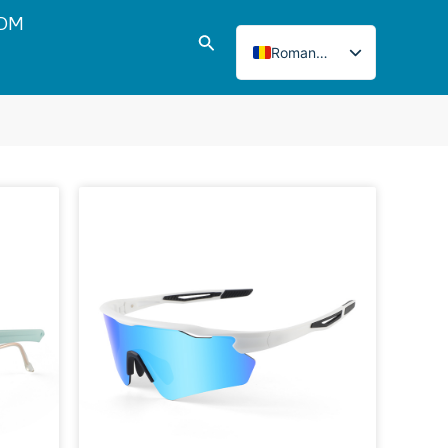
ODM
Căutare
Romanian
English
Italian
French
Japanese
nă
Korean
Norwegian
Spanish
Portuguese
Russian
German
Turkish