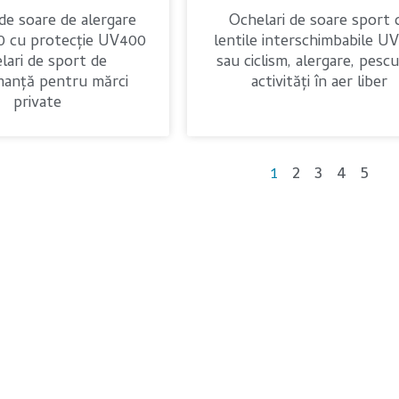
de soare de alergare
Ochelari de soare sport 
0 cu protecție UV400
lentile interschimbabile U
lari de sport de
sau ciclism, alergare, pescui
anță pentru mărci
activități în aer liber
private
2
3
4
5
1