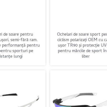
ri de soare pentru
Ochelari de soare sport pe
 ușori, semi-fără ram.
ciclism polarizați OEM cu c
de performanță pentru
ușor TR90 și protecție U
pentru sporturi pe
pentru mărcile de sport în
istanțe lungi
liber