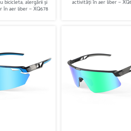
 bicicleta, alergării și
activități în aer liber – X
or în aer liber – XQ678