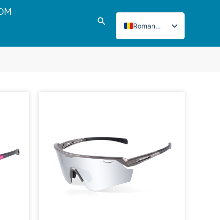
ODM
Căutare
Romanian
English
Italian
French
Japanese
Korean
Norwegian
Spanish
Portuguese
Russian
German
Turkish