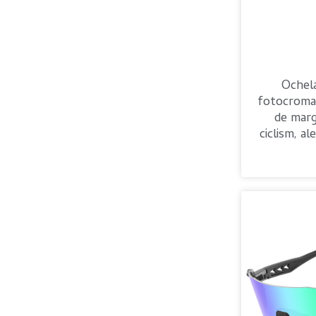
Ochela
fotocroma
de mar
ciclism, al