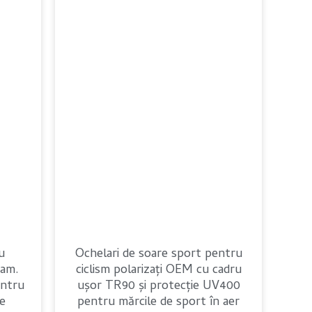
Polish
u
Ochelari de soare sport pentru
ram.
ciclism polarizați OEM cu cadru
entru
ușor TR90 și protecție UV400
e
pentru mărcile de sport în aer