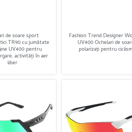
ri de soare sport
Fashion Trend Designer W
tici TR90 cu jumătate
UV400 Ochelari de soar
gine UV400 pentru
polarizați pentru ciclis
ergare, activități în aer
liber