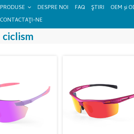
PRODUSE
DESPRE NOI
FAQ
ŞTIRI
OEM și 
CONTACTAŢI-NE
 ciclism
Pagină
Pagină
Pagină
Pagină