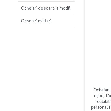
baseball
Ochelari de soare la modă
Ochelari de soare MTB
Ochelari militari
Ochelari de soare de golf
Ochelari 
ușori, fă
reglabilă
personaliz