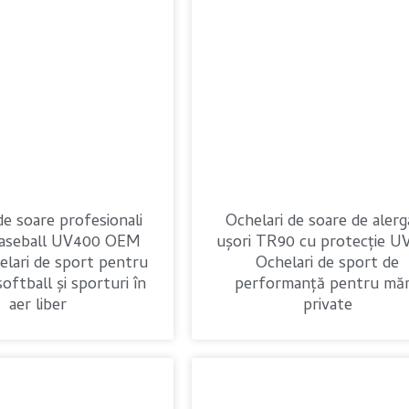
de soare profesionali
Ochelari de soare de alerg
baseball UV400 OEM
ușori TR90 cu protecție U
ari de sport pentru
Ochelari de sport de
softball și sporturi în
performanță pentru măr
aer liber
private