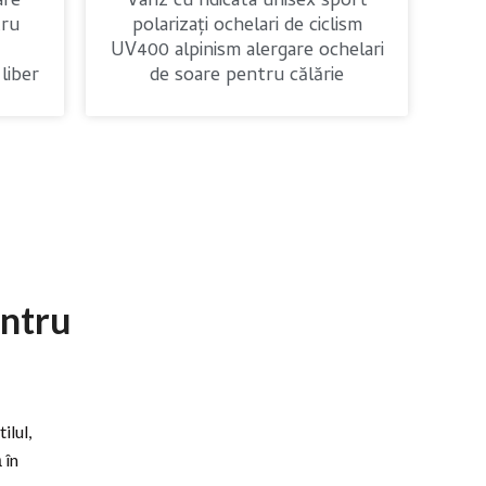
are
Vânz cu ridicata unisex sport
tru
polarizați ochelari de ciclism
,
UV400 alpinism alergare ochelari
liber
de soare pentru călărie
entru
ilul,
 în