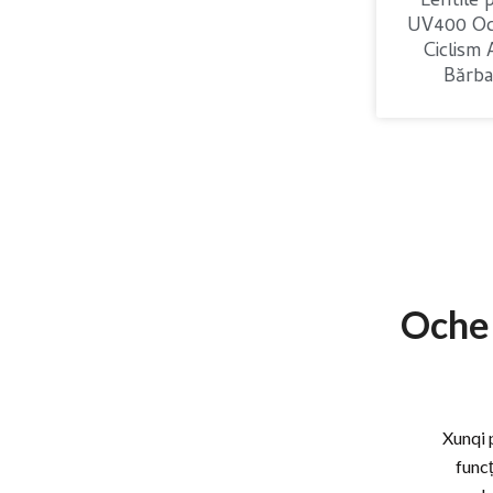
Lentile 
UV400 Och
Ciclism 
Bărba
Ochel
Xunqi p
funcț