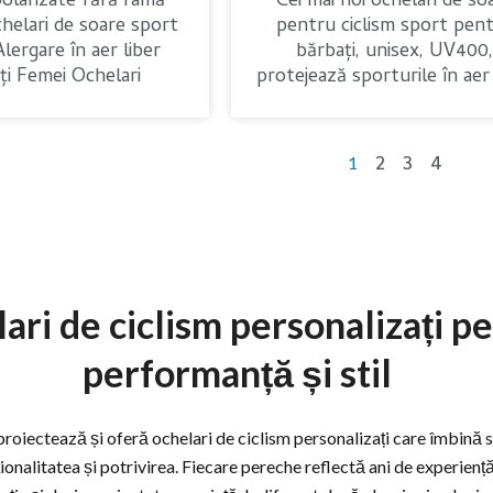
polarizate fără ramă
Cei mai noi ochelari de so
elari de soare sport
pentru ciclism sport pen
Alergare în aer liber
bărbați, unisex, UV400
ți Femei Ochelari
protejează sporturile în aer 
2
3
4
1
ari de ciclism personalizați p
performanță și stil
roiectează și oferă ochelari de ciclism personalizați care îmbină st
ionalitatea și potrivirea. Fiecare pereche reflectă ani de experiență