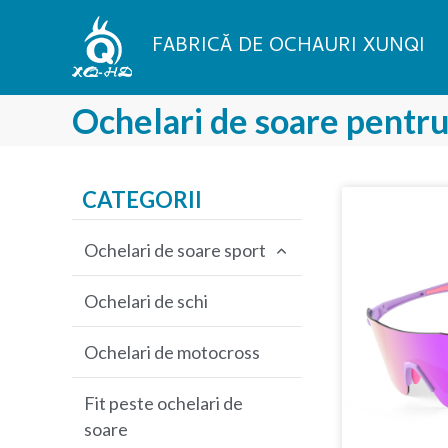
Treci
la
FABRICĂ DE OCHAURI XUNQI
conținut
Ochelari de soare pentru
CATEGORII
Ochelari de soare sport
Ochelari de soare pentru
Ochelari de schi
ciclism
Ochelari de motocross
Ochelari de soare de
pescuit
Fit peste ochelari de
soare
Ochelari de soare pentru