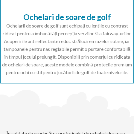
Ochelari de soare de golf
Ochelarii de soare de golf sunt echipați cu lentile cu contrast
ridicat pentru a îmbunătăți percepția verzilor și a fairway-urilor.
Acoperirile antireflectante reduc strălucirea razelor solare, iar
tampoanele pentru nas reglabile permit o purtare confortabilă
în timpul jocului prelungit. Disponibili prin comerțul cu ridicata
de ochelari de soare, aceste modele combină protecție premium
pentru ochi cu stil pentru jucătorii de golf de toate nivelurile.
În calitate de producător profesionist de ochelari de soare