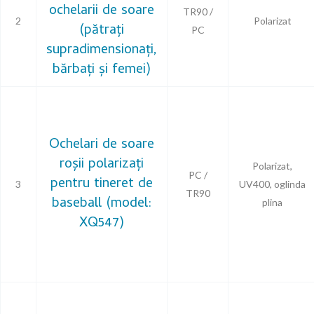
ochelarii de soare
TR90 /
2
Polarizat
(pătrați
PC
supradimensionați,
bărbați și femei)
Ochelari de soare
roșii polarizați
Polarizat,
PC /
pentru tineret de
3
UV400, oglinda
TR90
baseball (model:
plina
XQ547)