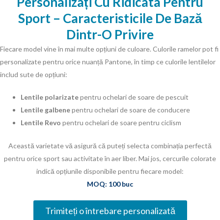
Personalizați Cu Ridicata Pentru
Sport – Caracteristicile De Bază
Dintr-O Privire
Fiecare model vine în mai multe opțiuni de culoare. Culorile ramelor pot fi
personalizate pentru orice nuanță Pantone, în timp ce culorile lentilelor
includ sute de opțiuni:
Lentile polarizate
pentru ochelari de soare de pescuit
Lentile galbene
pentru ochelari de soare de conducere
Lentile Revo
pentru ochelari de soare pentru ciclism
Această varietate vă asigură că puteți selecta combinația perfectă
pentru orice sport sau activitate în aer liber. Mai jos, cercurile colorate
indică opțiunile disponibile pentru fiecare model:
MOQ: 100 buc
Trimiteți o întrebare personalizată