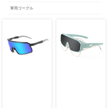
ゴルフサングラス
軍用ゴーグル
ペ
ペ
ペ
ペ
ペ
ー
ー
ー
ー
ー
ジ
ジ
ジ
ジ
ジ