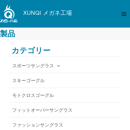
内
メ
容
XUNQI メガネ工場
イ
を
ス
ン
キ
製品
メ
ッ
プ
カテゴリー
ニ
ュ
スポーツサングラス
ー
サイクリングサングラス
スキーゴーグル
フィッシングサングラス
モトクロスゴーグル
野球用サングラス
フィットオーバーサングラス
MTB サングラス
ファッションサングラス