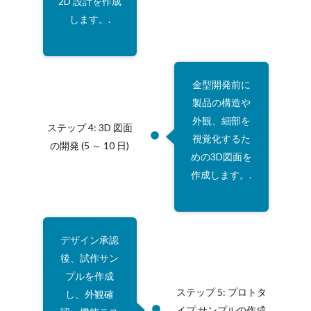
2D 設計を作成
します。.
金型開発前に
製品の構造や
外観、細部を
ステップ 4: 3D 図面
視覚化するた
の開発 (5 ～ 10 日)
めの3D図面を
作成します。.
デザイン承認
後、試作サン
プルを作成
ステップ 5: プロトタ
し、外観確
イプ サンプルの作成