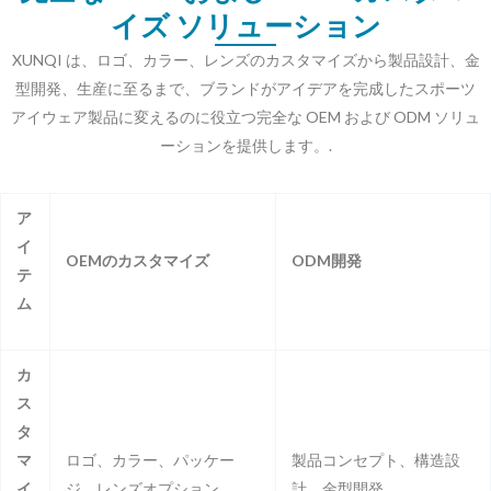
イズ ソリューション
XUNQI は、ロゴ、カラー、レンズのカスタマイズから製品設計、金
型開発、生産に至るまで、ブランドがアイデアを完成したスポーツ
アイウェア製品に変えるのに役立つ完全な OEM および ODM ソリュ
ーションを提供します。.
ア
イ
OEMのカスタマイズ
ODM開発
テ
ム
カ
ス
タ
マ
ロゴ、カラー、パッケー
製品コンセプト、構造設
イ
ジ、レンズオプション
計、金型開発