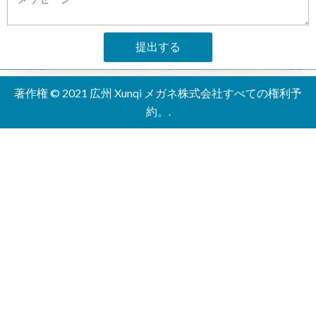
ッ
セ
提出する
ー
ジ
A
l
著作権 © 2021 広州 Xunqi メガネ株式会社すべての権利予
t
約。.
e
r
n
a
t
i
v
e
: