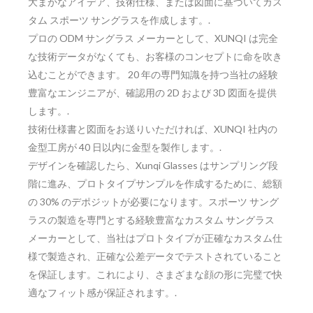
大まかなアイデア、技術仕様、または図面に基づいてカス
タム スポーツ サングラスを作成します。.
プロの ODM サングラス メーカーとして、XUNQI は完全
な技術データがなくても、お客様のコンセプトに命を吹き
込むことができます。 20 年の専門知識を持つ当社の経験
豊富なエンジニアが、確認用の 2D および 3D 図面を提供
します。.
技術仕様書と図面をお送りいただければ、XUNQI 社内の
金型工房が 40 日以内に金型を製作します。.
デザインを確認したら、Xunqi Glasses はサンプリング段
階に進み、プロトタイプサンプルを作成するために、総額
の 30% のデポジットが必要になります。スポーツ サング
ラスの製造を専門とする経験豊富なカスタム サングラス
メーカーとして、当社はプロトタイプが正確なカスタム仕
様で製造され、正確な公差データでテストされていること
を保証します。これにより、さまざまな顔の形に完璧で快
適なフィット感が保証されます。.