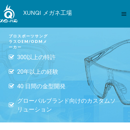
内
メ
容
XUNQI メガネ工場
イ
を
ス
ン
キ
プロスポーツサング
メ
ッ
ラスOEM/ODMメ
プ
ーカー
ニ
300以上の特許
ュ
20年以上の経験
ー
40 日間の金型開発
グローバルブランド向けのカスタムソ
リューション