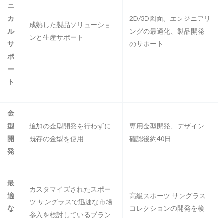
ニ
カ
2D/3D図面、エンジニアリ
成熟した製品ソリューショ
ル
ングの最適化、製品開発
ンと生産サポート
サ
のサポート
ポ
ー
ト
金
型
追加の金型開発を行わずに
専用金型開発、デザイン
開
既存の金型を使用
確認後約40日
発
最
カスタマイズされたスポー
適
高級スポーツ サングラス
ツ サングラスで迅速な市場
な
コレクションの開発を検
参入を検討しているブラン