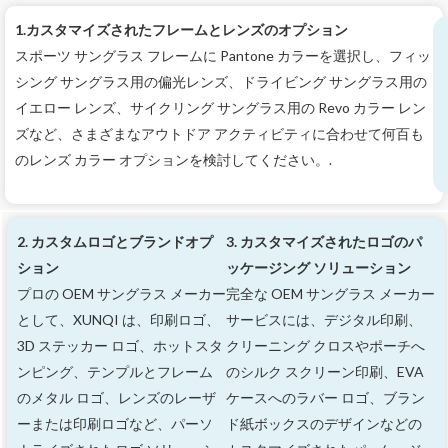
1.カスタマイズされたフレームとレンズのオプション
スポーツ サングラス フレームに Pantone カラーを選択し、フィッ
シング サングラス用の偏光レンズ、ドライビング サングラス用の
イエロー レンズ、サイクリング サングラス用の Revo カラー レン
ズなど、さまざまなアウトドア アクティビティに合わせて何百も
のレンズ カラー オプションを検討してください。.
2. カスタムロゴとブランドオプ
3. カスタマイズされたロゴのパ
ション
ッケージング ソリューション
プロの OEM サングラス メーカー
完全な OEM サングラス メーカー
として、XUNQI は、印刷ロゴ、
サービスには、デジタル印刷、
3D ステッカー ロゴ、ホットスタ
クリーニング クロスやポーチへ
ンピング、テンプルとフレーム
のシルク スクリーン印刷、EVA
のメタル ロゴ、レンズのレーザ
ケースへのラバー ロゴ、ブラン
ーまたは印刷ロゴなど、パーソ
ド紙ボックスのデザインなどの