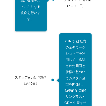
認、機能テス
(7 ～ 15 日)
ト、さらなる
改良を行いま
す。.
XUNQI は社内
の金型ワーク
ショップを利
用して、承認
された図面と
仕様に基づい
ステップ6：金型製作
てカスタム金
（約40日）
型を開発し、
効率的な OEM
サングラスと
ODM 生産をサ