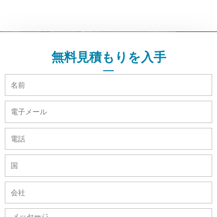
無料見積もりを入手
名
前
電
子
メ
電
ー
話
ル
国
会
社
メ