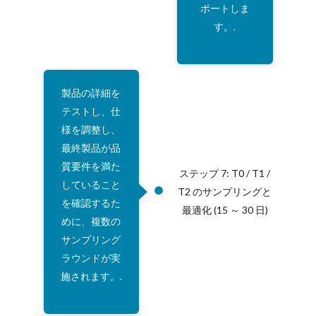
ポートしま
す。.
製品の詳細を
テストし、仕
様を調整し、
最終製品が品
質要件を満た
ステップ 7: T0 / T1 /
していること
T2 のサンプリングと
を確認するた
最適化 (15 ～ 30 日)
めに、複数の
サンプリング
ラウンドが実
施されます。.