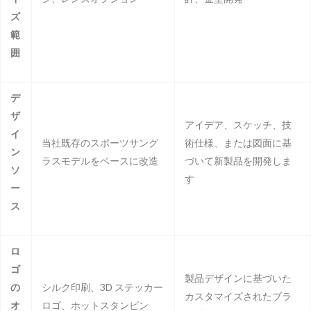
ズ
範
囲
デ
ザ
アイデア、スケッチ、技
イ
当社既存のスポーツサング
術仕様、または図面に基
ン
ラスモデルをベースに改造
づいて新製品を開発しま
ソ
す
ー
ス
ロ
ゴ
製品デザインに基づいた
の
シルク印刷、3D ステッカー
カスタマイズされたブラ
オ
ロゴ、ホットスタンピン