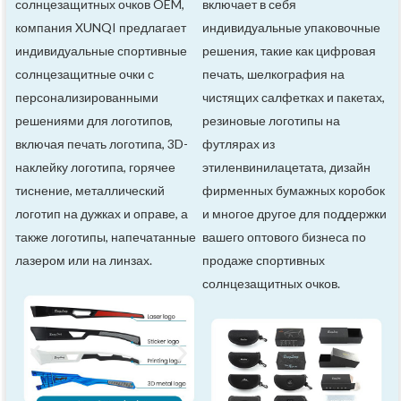
солнцезащитных очков OEM,
включает в себя
компания XUNQI предлагает
индивидуальные упаковочные
индивидуальные спортивные
решения, такие как цифровая
солнцезащитные очки с
печать, шелкография на
персонализированными
чистящих салфетках и пакетах,
решениями для логотипов,
резиновые логотипы на
включая печать логотипа, 3D-
футлярах из
наклейку логотипа, горячее
этиленвинилацетата, дизайн
тиснение, металлический
фирменных бумажных коробок
логотип на дужках и оправе, а
и многое другое для поддержки
также логотипы, напечатанные
вашего оптового бизнеса по
лазером или на линзах.
продаже спортивных
солнцезащитных очков.