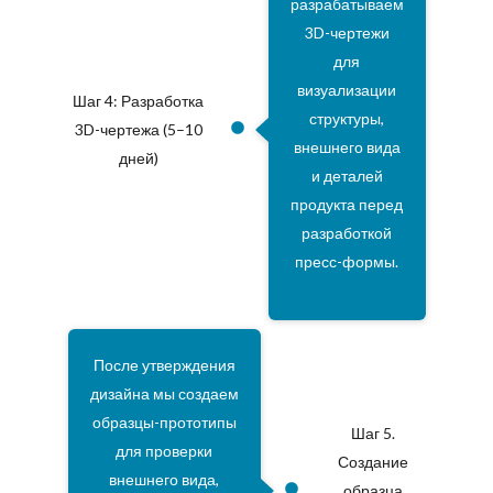
разрабатываем
3D-чертежи
для
визуализации
Шаг 4: Разработка
структуры,
3D-чертежа (5–10
внешнего вида
дней)
и деталей
продукта перед
разработкой
пресс-формы.
После утверждения
дизайна мы создаем
образцы-прототипы
Шаг 5.
для проверки
Создание
внешнего вида,
образца