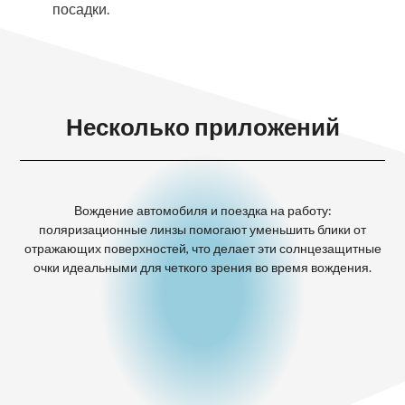
посадки.
Несколько приложений
Вождение автомобиля и поездка на работу:
Хо
поляризационные линзы помогают уменьшить блики от
о
отражающих поверхностей, что делает эти солнцезащитные
очки идеальными для четкого зрения во время вождения.