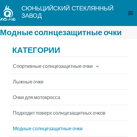
Перейти
Гл
СЮНЬЦИЙСКИЙ СТЕКЛЯННЫЙ
к
ЗАВОД
ме
содержимому
Модные солнцезащитные очки
КАТЕГОРИИ
Спортивные солнцезащитные очки
Велосипедные солнцезащитные очки
Лыжные очки
Солнцезащитные очки для рыбалки
Очки для мотокросса
Бейсбольные солнцезащитные очки
Подходит поверх солнцезащитных очков
Солнцезащитные очки MTB
Модные солнцезащитные очки