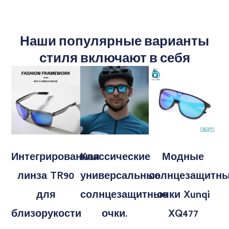
Наши популярные варианты
стиля включают в себя
Интегрированная
Классические
Модные
линза TR90
универсальные
солнцезащитн
для
солнцезащитные
очки Xunqi
близорукости
очки.
XQ477