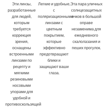
Эти линзы,
Легкие и удобные,
Эта пара уличных
разработанные
с
солнцезащитных
для людей,
поляризационными
очков в большой
которым
линзами с
оправе
требуется
цветным
незаменима для
коррекция
покрытием,
ежедневного
зрения,
которые
скалолазания и
оснащены
эффективно
пеших прогулок.
встроенными
предотвращают
линзами по
блики и
рецепту и
защищают ваши
мягкими
глаза.
резиновыми
носовыми
упорами для
удобной и
противоскользящей