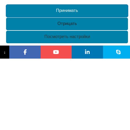
Принимать
Отрицать
Посмотреть настройки
{заголовок}
↓