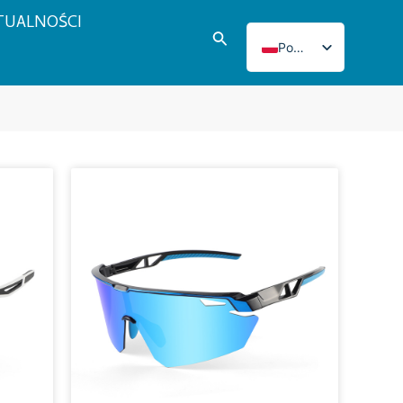
TUALNOŚCI
Szukaj
Polish
English
Italian
French
Japanese
Korean
Norwegian
Spanish
Portuguese
Russian
German
Turkish