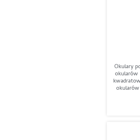
Okulary po
okularów 
kwadratow
okularów