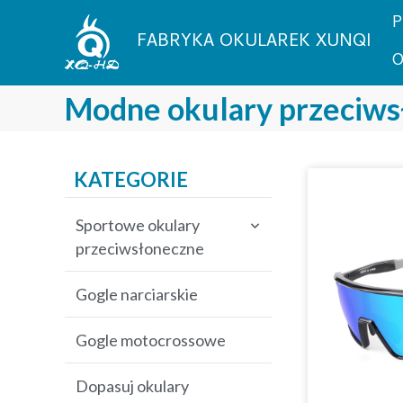
Przejdź
P
do
FABRYKA OKULAREK XUNQI
treści
O
Modne okulary przeciws
KATEGORIE
Sportowe okulary
przeciwsłoneczne
Okulary przeciwsłoneczne
Gogle narciarskie
na rower
Gogle motocrossowe
Okulary przeciwsłoneczne
wędkarskie
Dopasuj okulary