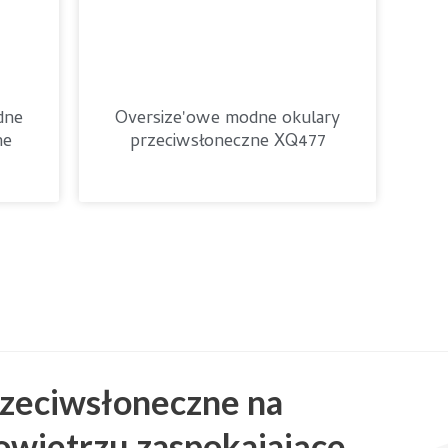
dne
Oversize'owe modne okulary
ne
przeciwsłoneczne XQ477
rzeciwsłoneczne na
wietrzu zaspokajające