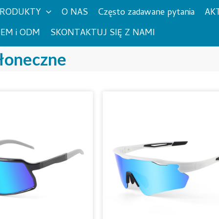
RODUKTY
O NAS
Często zadawane pytania
AK
EM i ODM
SKONTAKTUJ SIĘ Z NAMI
łoneczne
Strona
Strona