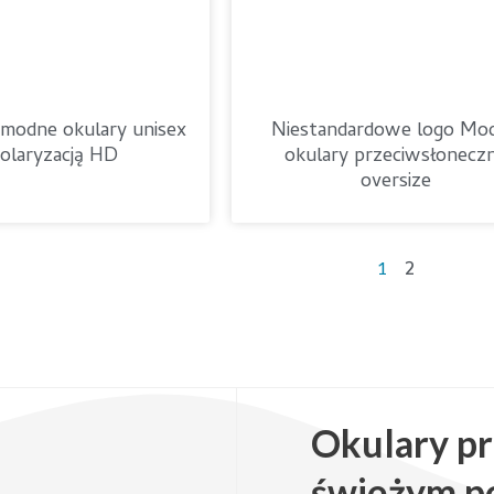
 modne okulary unisex
Niestandardowe logo Mo
polaryzacją HD
okulary przeciwsłonecz
oversize
2
1
Okulary p
świeżym po