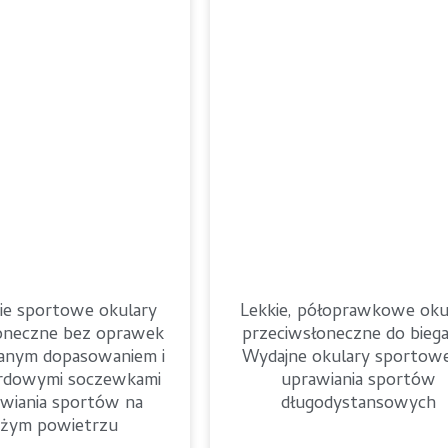
kie sportowe okulary
Lekkie, półoprawkowe oku
oneczne bez oprawek
przeciwsłoneczne do biega
anym dopasowaniem i
Wydajne okulary sportow
ardowymi soczewkami
uprawiania sportów
wiania sportów na
długodystansowych
eżym powietrzu