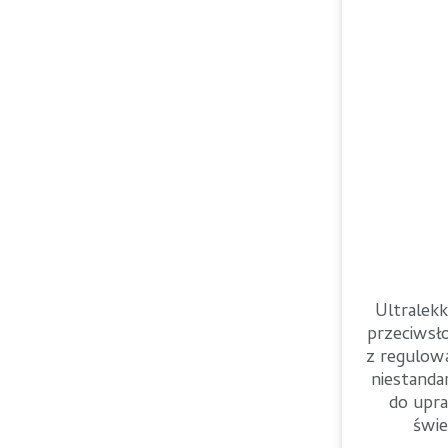
Ultralek
przeciwsł
z regulow
niestand
do upra
świ