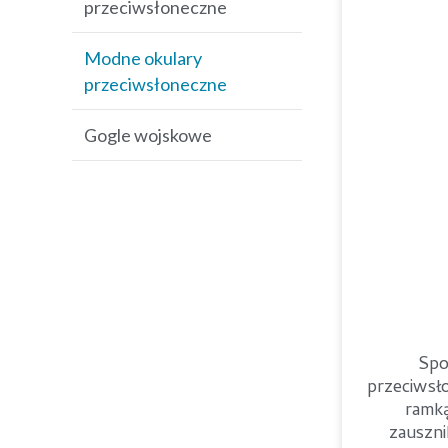
przeciwsłoneczne
Okulary baseballowe
Modne okulary
Okulary przeciwsłoneczne
przeciwsłoneczne
MTB
Gogle wojskowe
Golfowe okulary
przeciwsłoneczne
Spo
przeciwsł
ramką
zauszni