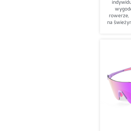
indywid
wygodę
rowerze, 
na świeży