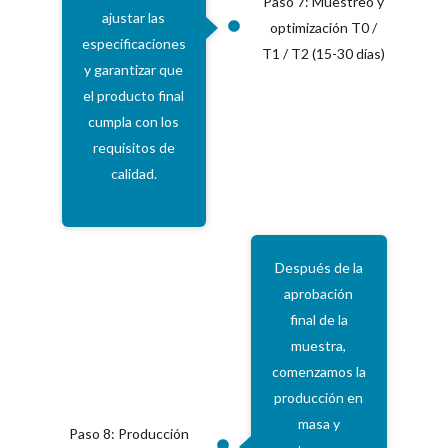
Paso 7: Muestreo y
ajustar las
optimización T0 /
especificaciones
T1 / T2 (15-30 días)
y garantizar que
el producto final
cumpla con los
requisitos de
calidad.
Después de la
aprobación
final de la
muestra,
comenzamos la
producción en
masa y
Paso 8: Producción