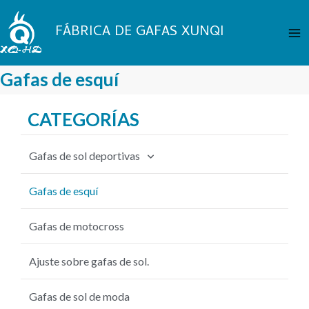
Saltar
Me
al
FÁBRICA DE GAFAS XUNQI
pri
contenido
Gafas de esquí
CATEGORÍAS
Gafas de sol deportivas
Gafas de sol de ciclismo
Gafas de esquí
Gafas de sol de pesca
Gafas de motocross
gafas de sol de béisbol
Ajuste sobre gafas de sol.
Gafas de sol MTB
Gafas de sol de moda