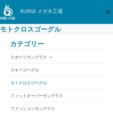
内
メ
容
XUNQI メガネ工場
イ
を
ス
ン
キ
モトクロスゴーグル
メ
ッ
プ
カテゴリー
ニ
ュ
スポーツサングラス
ー
サイクリングサングラス
スキーゴーグル
フィッシングサングラス
モトクロスゴーグル
野球用サングラス
フィットオーバーサングラス
MTB サングラス
ファッションサングラス