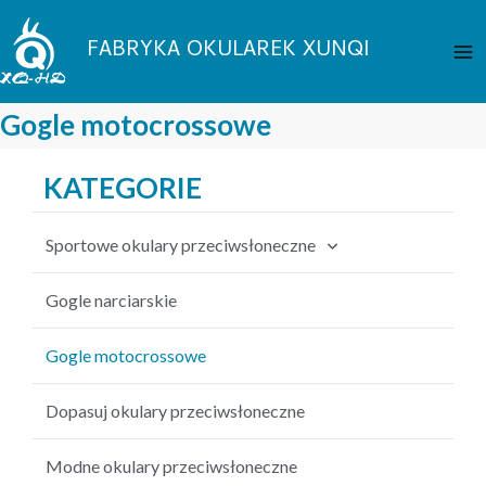
Przejdź
Me
do
FABRYKA OKULAREK XUNQI
gł
treści
Gogle motocrossowe
KATEGORIE
Sportowe okulary przeciwsłoneczne
Okulary przeciwsłoneczne na rower
Gogle narciarskie
Okulary przeciwsłoneczne wędkarskie
Gogle motocrossowe
Okulary baseballowe
Dopasuj okulary przeciwsłoneczne
Okulary przeciwsłoneczne MTB
Modne okulary przeciwsłoneczne