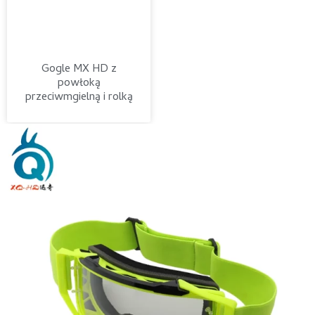
Gogle MX HD z
powłoką
przeciwmgielną i rolką