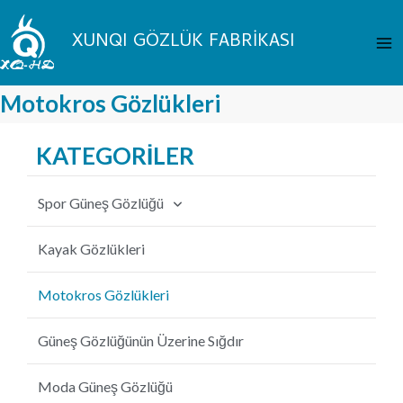
İçeriğe
An
atla
XUNQI GÖZLÜK FABRİKASI
Me
Motokros Gözlükleri
KATEGORİLER
Spor Güneş Gözlüğü
Bisiklet Güneş Gözlüğü
Kayak Gözlükleri
Balıkçılık Güneş Gözlüğü
Motokros Gözlükleri
Beyzbol Güneş Gözlüğü
Güneş Gözlüğünün Üzerine Sığdır
MTB Güneş Gözlüğü
Moda Güneş Gözlüğü