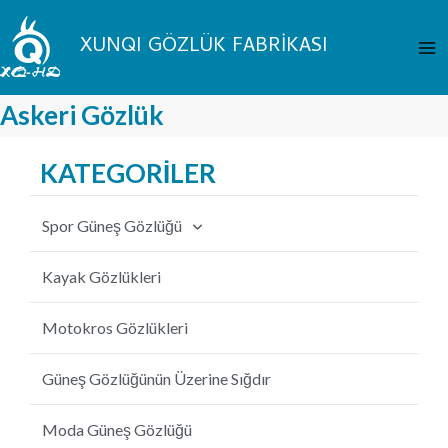
İçeriğe
An
atla
XUNQI GÖZLÜK FABRİKASI
Me
Askeri Gözlük
KATEGORİLER
Spor Güneş Gözlüğü
Bisiklet Güneş Gözlüğü
Kayak Gözlükleri
Balıkçılık Güneş Gözlüğü
Motokros Gözlükleri
Beyzbol Güneş Gözlüğü
Güneş Gözlüğünün Üzerine Sığdır
MTB Güneş Gözlüğü
Moda Güneş Gözlüğü