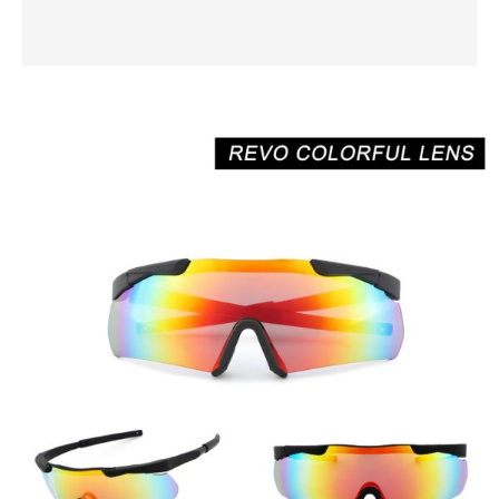
Polarize Atış Gözlükleriyle Daha İyi Netlik
Geleneksel polarize atış gözlüklerine ek olarak XUNQI
polarize atış gözlükleri serisi, gelişmiş netlik ve parlama
azaltma sunar. Polarize lensler zararlı UVA ve UVB ışınlarını
filtreleyerek dış mekan çekim poligonları veya parlak
koşullar için idealdir. Su, kum veya metal gibi yansıtıcı
yüzeylerden gelen parlamayı azaltan bu gözlükler, atıcıların
çeşitli ışık koşullarında odak ve doğruluğu korumalarına
yardımcı olur. Polarize atış gözlükleri özellikle parlak
ortamlarda görünürlüğü artırmak için kullanışlıdır. İster
güneşli bir açık alanda ister taktiksel operasyonlar sırasında
çekim yapıyor olun, polarizasyon, gözlerinizi yormadan
görüşünüzün net kalmasını sağlar. Bu gözlükler kontrastı
artırarak hedefleri ve çevreyi hassas bir şekilde görmeyi
kolaylaştıracak şekilde tasarlanmıştır.