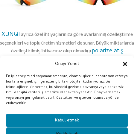
XUNQI
ayrıca özel ihtiyaçlarınıza göre uyarlanmış özelleştirme
seçenekleri ve toplu üretim hizmetleri de sunar. Büyük miktarlarda
polarize atış
özelleştirilmiş ihtiyacınız olup olmadığı
gözlükleri
, spesifikasyonlarınızı karşılayabiliriz. Kalitenin ve
Onayı Yönet
tutarlılığın önemini anlıyoruz, bu nedenle tüm ürünlerimiz en
yüksek endüstri standartlarını karşıladıklarından emin olmak için
En iyi deneyimleri sağlamak amacıyla, cihaz bilgilerini depolamak ve/veya
bunlara erişmek için çerezler gibi teknolojiler kullanıyoruz. Bu
sıkı testlerden geçiyor. Bu konuyla ilgili herhangi bir sorunuz varsa
teknolojilere izin vermek, bu sitedeki gezinme davranışı veya benzersiz
lütfen istediğiniz zaman bizimle iletişime geçmekten çekinmeyin.
kimlikler gibi verileri işlememize olanak tanıyacaktır. Onay vermemek
veya onayı geri çekmek belirli özellikleri ve işlevleri olumsuz yönde
etkileyebilir.
Bize Ulaşın
Kabul etmek
Reddetmek