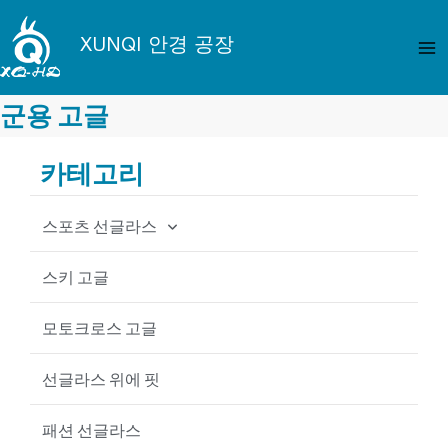
콘
메
텐
XUNQI 안경 공장
인
츠
로
메
건
군용 고글
뉴
너
뛰
카테고리
기
스포츠 선글라스
사이클링 선글라스
스키 고글
낚시 선글라스
모토크로스 고글
야구 선글라스
선글라스 위에 핏
MTB 선글라스
패션 선글라스