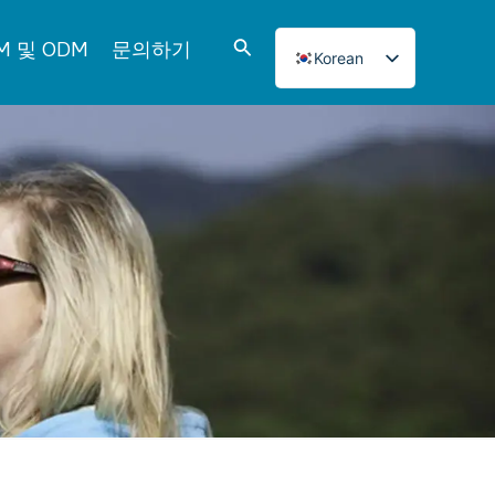
검
M 및 ODM
문의하기
Korean
색
English
Italian
French
Japanese
Norwegian
Spanish
Portuguese
Russian
German
Turkish
Polish