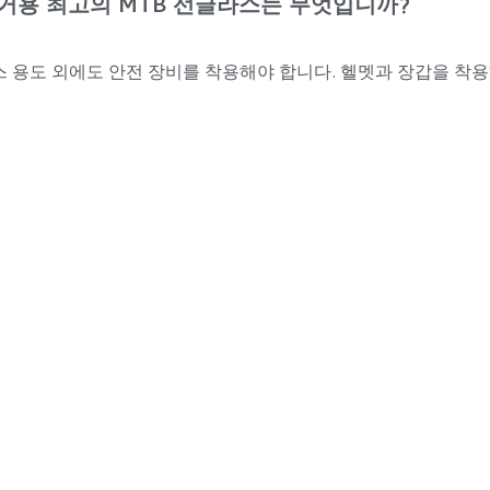
페
페
페
페
전거용 최고의 MTB 선글라스는 무엇입니까?
페
이
이
이
이
이
지
지
지
지
지
 용도 외에도 안전 장비를 착용해야 합니다. 헬멧과 장갑을 착용