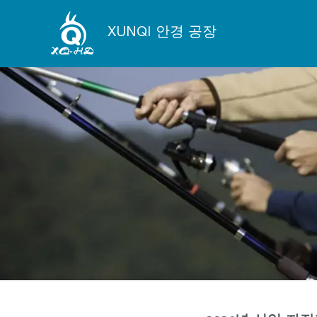
콘
텐
XUNQI 안경 공장
츠
로
건
너
뛰
기