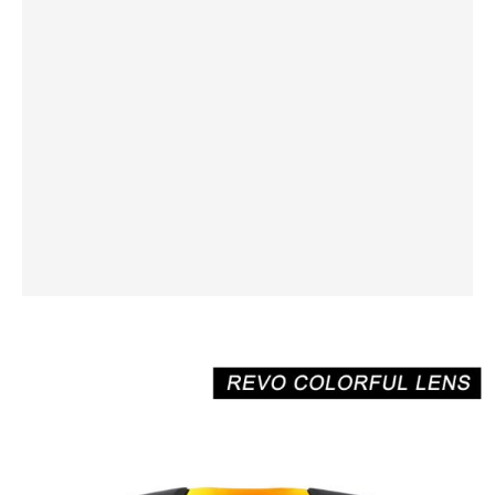
Une meilleure clarté avec les lunettes de tir polarisées
En plus des lunettes de tir polarisées traditionnelles, la
gamme de lunettes de tir polarisées XUNQI offre une clarté
améliorée et une réduction de l'éblouissement. Les verres
polarisés filtrent les rayons UVA et UVB nocifs, ce qui les
rend idéaux pour les champs de tir en extérieur ou dans des
conditions lumineuses. En réduisant l'éblouissement des