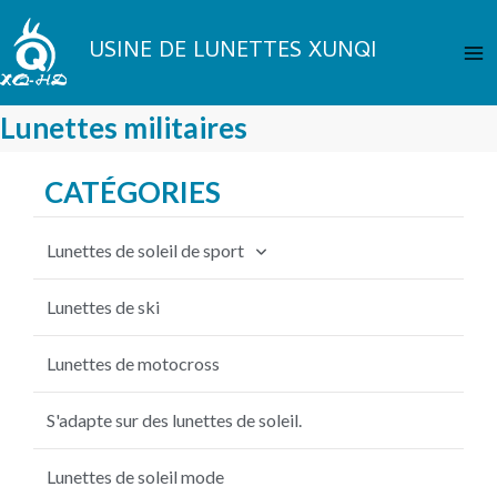
Aller
Me
au
USINE DE LUNETTES XUNQI
pri
contenu
Lunettes militaires
CATÉGORIES
Lunettes de soleil de sport
Lunettes de soleil de cyclisme
Lunettes de ski
Lunettes de soleil de pêche
Lunettes de motocross
Lunettes de soleil de baseball
S'adapte sur des lunettes de soleil.
Lunettes de soleil VTT
Lunettes de soleil mode