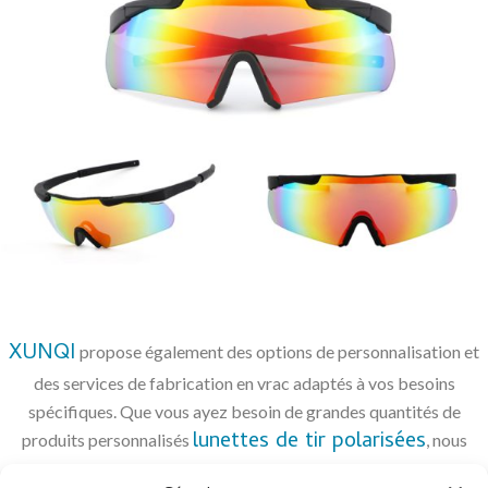
surfaces réfléchissantes comme l'eau, le sable ou le métal,
ces lunettes aident les tireurs à maintenir leur concentration
et leur précision dans diverses situations d'éclairage. Les
lunettes de tir polarisées sont particulièrement utiles pour
améliorer la visibilité dans des environnements lumineux.
Que vous filmiez dans un champ de tir extérieur ensoleillé
ou lors d'opérations tactiques, la polarisation garantit que
votre vision reste claire sans vous fatiguer les yeux. Ces
lunettes sont conçues pour améliorer le contraste,
permettant ainsi de voir plus facilement les cibles et les
environs avec précision.
XUNQI
propose également des options de personnalisation et
des services de fabrication en vrac adaptés à vos besoins
spécifiques. Que vous ayez besoin de grandes quantités de
lunettes de tir polarisées
produits personnalisés
, nous
pouvons répondre à vos spécifications. Nous comprenons