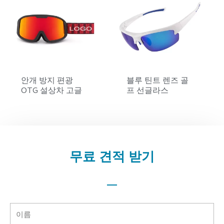
안개 방지 편광
블루 틴트 렌즈 골
OTG 설상차 고글
프 선글라스
무료 견적 받기
이
름