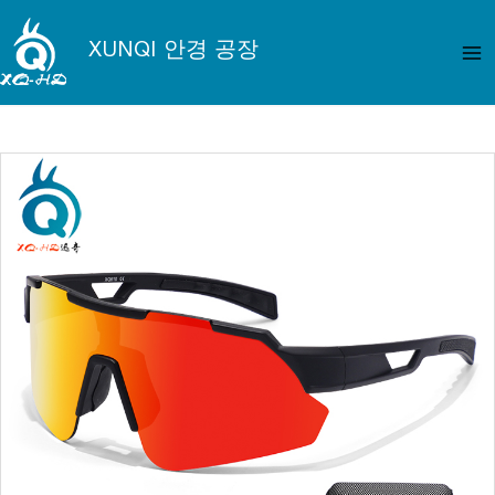
콘
메
텐
XUNQI 안경 공장
인
츠
로
메
건
뉴
너
뛰
기