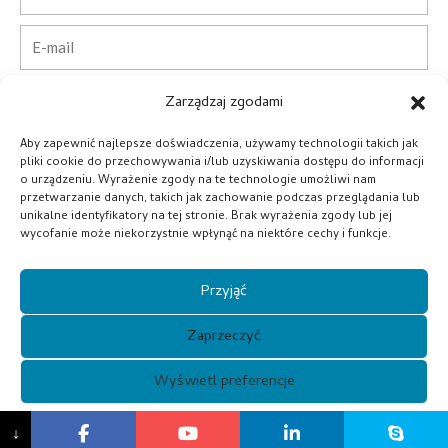
E-
mail
Telefon
Zarządzaj zgodami
Aby zapewnić najlepsze doświadczenia, używamy technologii takich jak
Kraj
pliki cookie do przechowywania i/lub uzyskiwania dostępu do informacji
o urządzeniu. Wyrażenie zgody na te technologie umożliwi nam
przetwarzanie danych, takich jak zachowanie podczas przeglądania lub
Firma
unikalne identyfikatory na tej stronie. Brak wyrażenia zgody lub jej
wycofanie może niekorzystnie wpłynąć na niektóre cechy i funkcje.
Wiadomość
Przyjąć
Składać
Zaprzeczyć
Alternative:
Wyświetl preferencje
Prawa autorskie © 2021 Guangzhou Xunqi Glasses Co.
{tytuł}
↓
Wszelkie prawa zastrzeżone.