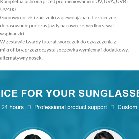
Kompletna ochrona przed promieniowaniem UV, UVA, UVB i
UV400
Gumowy nosek i zauszniki zapewniają nam bezpieczne
dopasowanie podczas jazdy na rowerze, wędkarstwa i
wspinaczki.
W zestawie twardy futerał, woreczek do czyszczenia z
mikrofibry, przezroczysta soczewka wymienna i dodatkowy,
alternatywny nosek.