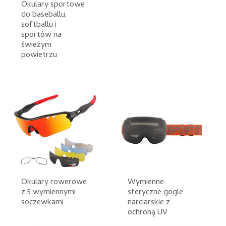
Okulary sportowe
do baseballu,
softballu i
sportów na
świeżym
powietrzu
Okulary rowerowe
Wymienne
z 5 wymiennymi
sferyczne gogle
soczewkami
narciarskie z
ochroną UV