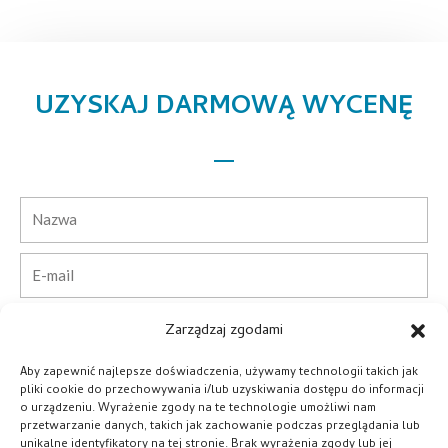
UZYSKAJ DARMOWĄ WYCENĘ
Nazwa
E-
mail
Telefon
Zarządzaj zgodami
Aby zapewnić najlepsze doświadczenia, używamy technologii takich jak
Kraj
pliki cookie do przechowywania i/lub uzyskiwania dostępu do informacji
o urządzeniu. Wyrażenie zgody na te technologie umożliwi nam
przetwarzanie danych, takich jak zachowanie podczas przeglądania lub
Firma
unikalne identyfikatory na tej stronie. Brak wyrażenia zgody lub jej