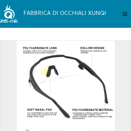
Vai
Me
al
FABBRICA DI OCCHIALI XUNQI
pri
contenuto