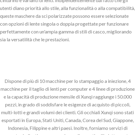
cinturino e varianti di lenti. Indipendentemente dal fatto che gli
utenti diano priorità allo stile, alla funzionalità o alla compatibilità,
queste maschere da sci polarizzate possono essere selezionate
con opzioni di lente singola o doppia progettate per funzionare
perfettamente con un'ampia gamma di stili di casco, migliorando
sia la versatilità che le prestazioni.
Dispone di più di 10 macchine per lo stampaggio a iniezione, 4
macchine per il taglio di lenti per computer e 4 linee di produzione
e la capacità di produzione mensile di Xunqi raggiunge i 50.000
pezzi, in grado di soddisfare le esigenze di acquisto di piccoli,
multi-lotti e grandi volumi dei clienti. Gli occhiali Xunqi sono stati
esportati in Europa, Stati Uniti, Canada, Corea del Sud, Giappone,
Indonesia, Filippine e altri paesi. Inoltre, forniamo servizi di