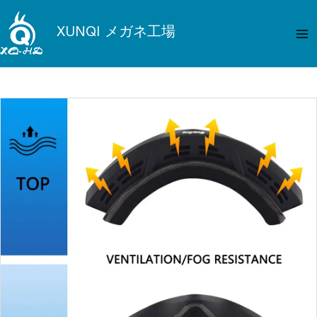
内
メ
容
XUNQI メガネ工場
イ
を
ス
ン
キ
メ
ッ
プ
ニ
ュ
ー