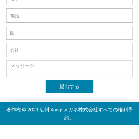
子
メ
電
ー
話
ル
国
会
社
メ
ッ
セ
提出する
ー
ジ
Alternative:
著作権 © 2021 広州 Xunqi メガネ株式会社すべての権利予
約。.