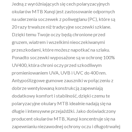
Jedną z wyróżniających się cech polaryzacyjnych
okularów MTB Xunqi jest zastosowanie odpornych
na uderzenia soczewek z poliwęglanu (PC), które są
20 razy trwalsze niż tradycyjne soczewki szklane.
Dzięki temu Twoje oczy będą chronione przed
gruzem, wiatrem i wszelkimi nieoczekiwanymi
przeszkodami, które możesz napotkać na szlaku.
Ponadto soczewki wyposażone są w ochronę 100%
UV400, która chroni oczy przed szkodliwym
promieniowaniem UVA, UVB i UVC do 400 nm.
Antypoślizgowe gumowe zauszniki w połączeniu z
dobrze wentylowaną konstrukcją zapewniają
dodatkowy komfort i stabilność, dzięki czemu te
polaryzacyjne okulary MTB idealnie nadają się na
długie i intensywne przejażdżki. Jako doświadczony
producent okularów MTB, Xunqi koncentruje się na
zapewnianiu niezawodnej ochrony oczu i długotrwałej