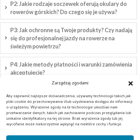
P2: Jakie rodzaje soczewek oferują okulary do
rowerów górskich? Do czego się je używa?
P3: Jak ochronne są Twoje produkty? Czy nadają
się do profesjonalnej jazdy na rowerze na
świeżym powietrzu?
P4: Jakie metody płatności i warunki zamówienia
akceptujecie?
Zarządzaj zgodami
P5: Jak wygodne są noszenie okularów
Aby zapewnić najlepsze doświadczenia, używamy technologii takich jak
przeciwsłonecznych? Czy pozostaną stabilne
pliki cookie do przechowywania i/lub uzyskiwania dostępu do informacji
podczas długich przejażdżek?
o urządzeniu. Wyrażenie zgody na te technologie umożliwi nam
przetwarzanie danych, takich jak zachowanie podczas przeglądania lub
unikalne identyfikatory na tej stronie. Brak wyrażenia zgody lub jej
wycofanie może niekorzystnie wpłynąć na niektóre cechy i funkcje.