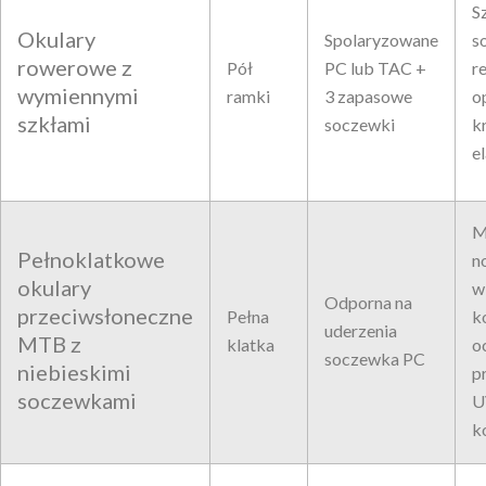
S
Okulary
Spolaryzowane
s
rowerowe z
Pół
PC lub TAC +
r
wymiennymi
ramki
3 zapasowe
o
szkłami
soczewki
k
e
M
Pełnoklatkowe
n
okulary
w
Odporna na
przeciwsłoneczne
Pełna
k
uderzenia
MTB z
klatka
o
soczewka PC
niebieskimi
p
soczewkami
U
k