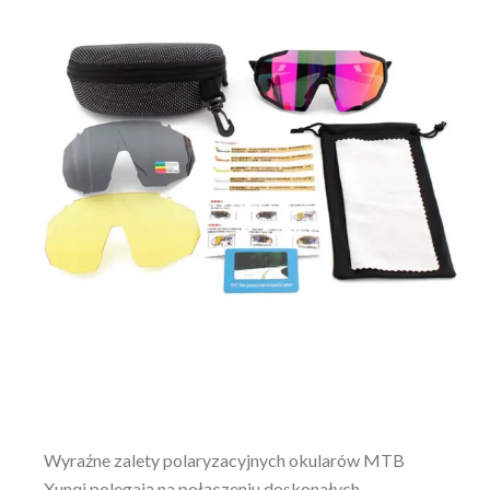
Wyraźne zalety polaryzacyjnych okularów MTB
Xunqi polegają na połączeniu doskonałych