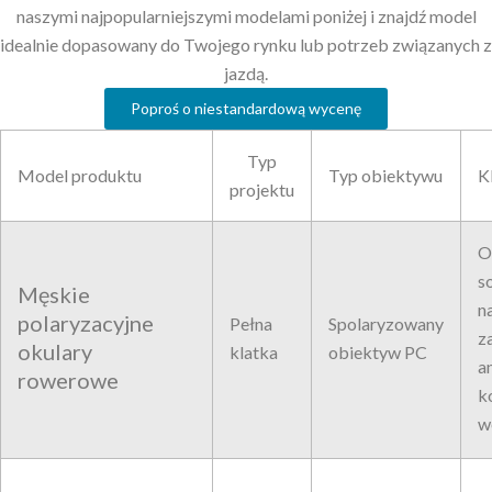
naszymi najpopularniejszymi modelami poniżej i znajdź model
idealnie dopasowany do Twojego rynku lub potrzeb związanych z
jazdą.
Poproś o niestandardową wycenę
Typ
Model produktu
Typ obiektywu
K
projektu
O
s
Męskie
n
polaryzacyjne
Pełna
Spolaryzowany
z
okulary
klatka
obiektyw PC
a
rowerowe
k
w