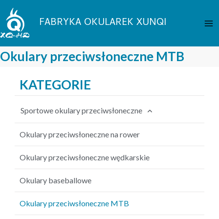
Przejdź
Me
do
FABRYKA OKULAREK XUNQI
gł
treści
Okulary przeciwsłoneczne MTB
KATEGORIE
Sportowe okulary przeciwsłoneczne
Okulary przeciwsłoneczne na rower
Okulary przeciwsłoneczne wędkarskie
Okulary baseballowe
Okulary przeciwsłoneczne MTB