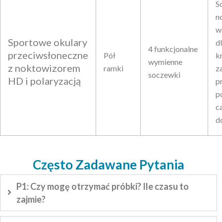
S
n
w
Sportowe okulary
d
4 funkcjonalne
przeciwsłoneczne
Pół
k
wymienne
z noktowizorem
ramki
z
soczewki
HD i polaryzacją
p
p
c
d
Często Zadawane Pytania
P1: Czy mogę otrzymać próbki? Ile czasu to
zajmie?