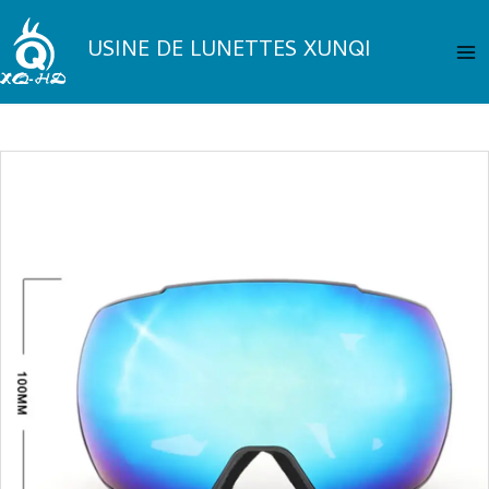
Aller
Me
au
USINE DE LUNETTES XUNQI
pri
contenu