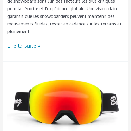
de snowboard sont l'un des facteurs les plus critiques
pour la sécurité et l'expérience globale. Une vision claire
garantit que les snowboarders peuvent maintenir des
mouvements fluides, rester en cadence sur les terrains et
pleinement
Lire la suite »
Comment
les
lunettes
de
ski
magnétiques
se
comparent-