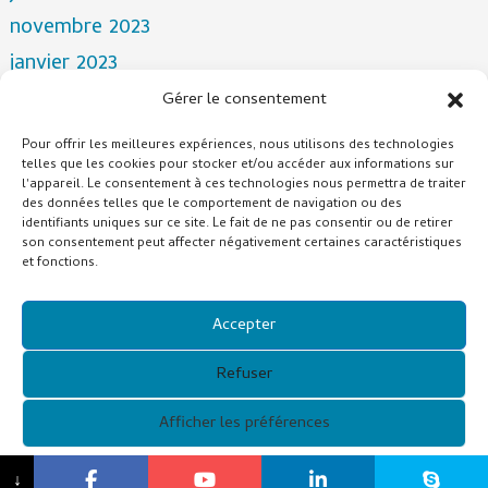
novembre 2023
janvier 2023
novembre 2022
Gérer le consentement
avril 2022
Pour offrir les meilleures expériences, nous utilisons des technologies
telles que les cookies pour stocker et/ou accéder aux informations sur
mars 2022
l'appareil. Le consentement à ces technologies nous permettra de traiter
décembre 2021
des données telles que le comportement de navigation ou des
identifiants uniques sur ce site. Le fait de ne pas consentir ou de retirer
octobre 2021
son consentement peut affecter négativement certaines caractéristiques
et fonctions.
juillet 2021
Catégories
Accepter
NOUVELLES
Refuser
Afficher les préférences
Copyright © 2021 Guangzhou Xunqi Glasses Co. Tous droits
{titre}
↓
réservés.