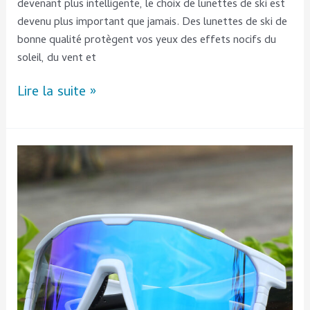
devenant plus intelligente, le choix de lunettes de ski est
devenu plus important que jamais. Des lunettes de ski de
bonne qualité protègent vos yeux des effets nocifs du
soleil, du vent et
Lire la suite »
Comment
choisir
les
lunettes
de
soleil
de
sport
durables