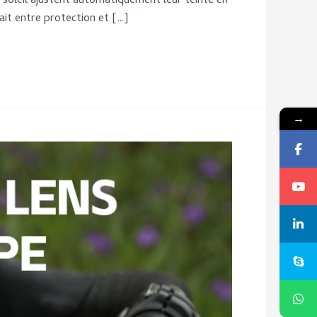
soleil ajustent automatiquement leur teinte en
fait entre protection et […]
→