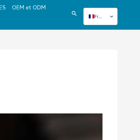
ES
OEM et ODM
Rechercher
French
English
Italian
Japanese
Korean
Norwegian
Spanish
Portuguese
Russian
German
Turkish
Polish