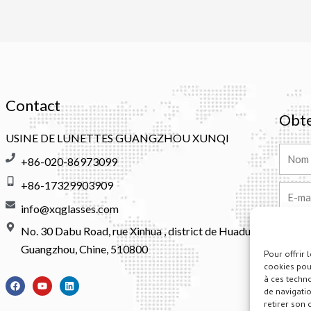
Contact
Obte
USINE DE LUNETTES GUANGZHOU XUNQI
Nom
+86-020-86973099
+86-17329903909
E-
mail
info@xqglasses.com
Messa
No. 30 Dabu Road, rue Xinhua , district de Huadu ,
Guangzhou, Chine, 510800
Pour offrir 
cookies pou
F
Y
L
à ces techn
a
o
i
de navigatio
c
u
n
Altern
retirer son 
e
T
k