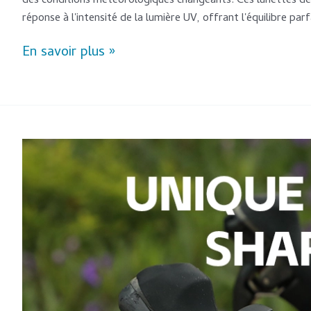
des conditions météorologiques changeants. Ces lunettes de 
réponse à l'intensité de la lumière UV, offrant l'équilibre par
En savoir plus »
5
informations
clés
sur
les
lunettes
de
sport
pour
hommes