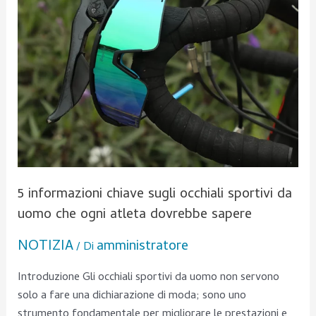
da
uomo
che
ogni
atleta
dovrebbe
sapere
5 informazioni chiave sugli occhiali sportivi da
uomo che ogni atleta dovrebbe sapere
NOTIZIA
amministratore
/ Di
Introduzione Gli occhiali sportivi da uomo non servono
solo a fare una dichiarazione di moda; sono uno
strumento fondamentale per migliorare le prestazioni e