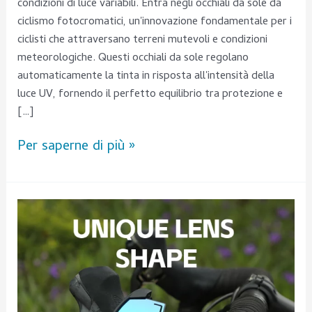
condizioni di luce variabili. Entra negli occhiali da sole da
ciclismo fotocromatici, un'innovazione fondamentale per i
ciclisti che attraversano terreni mutevoli e condizioni
meteorologiche. Questi occhiali da sole regolano
automaticamente la tinta in risposta all'intensità della
luce UV, fornendo il perfetto equilibrio tra protezione e
[…]
Per saperne di più »
5
informazioni
chiave
sugli
occhiali
sportivi