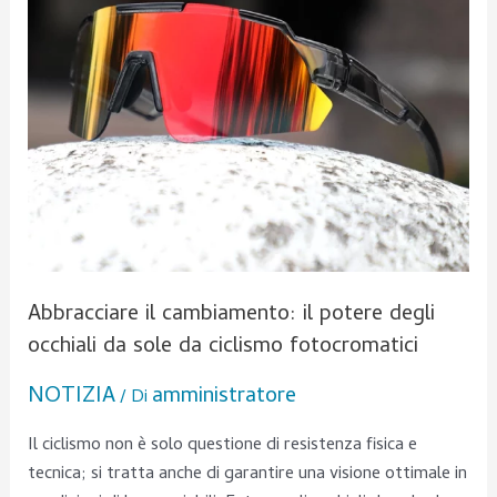
occhiali
da
sole
da
ciclismo
fotocromatici
Abbracciare il cambiamento: il potere degli
occhiali da sole da ciclismo fotocromatici
NOTIZIA
amministratore
/ Di
Il ciclismo non è solo questione di resistenza fisica e
tecnica; si tratta anche di garantire una visione ottimale in